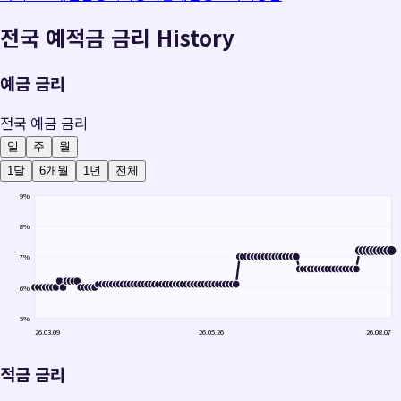
전국 예적금 금리 History
예금 금리
전국 예금 금리
일
주
월
1달
6개월
1년
전체
9
%
8
%
7
%
6
%
5
%
26.03.09
26.05.26
26.08.07
적금 금리