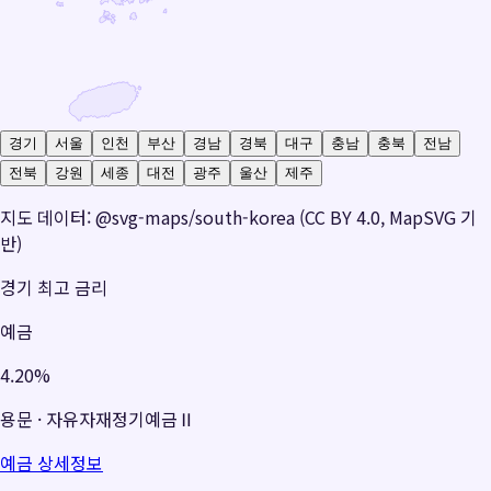
경기
서울
인천
부산
경남
경북
대구
충남
충북
전남
전북
강원
세종
대전
광주
울산
제주
지도 데이터: @svg-maps/south-korea (CC BY 4.0, MapSVG 기
반)
경기
최고 금리
예금
4.20%
용문
·
자유자재정기예금Ⅱ
예금 상세정보