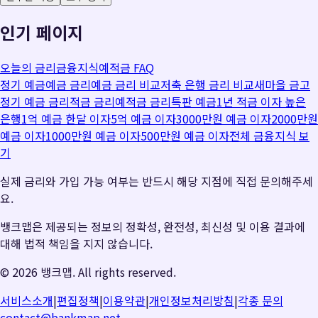
인기 페이지
오늘의 금리
금융지식
예적금 FAQ
정기 예금
예금 금리
예금 금리 비교
저축 은행 금리 비교
새마을 금고
정기 예금 금리
적금 금리
예적금 금리
특판 예금
1년 적금 이자 높은
은행
1억 예금 한달 이자
5억 예금 이자
3000만원 예금 이자
2000만원
예금 이자
1000만원 예금 이자
500만원 예금 이자
전체 금융지식 보
기
실제 금리와 가입 가능 여부는 반드시 해당 지점에 직접 문의해주세
요.
뱅크맵은 제공되는 정보의 정확성, 완전성, 최신성 및 이용 결과에
대해 법적 책임을 지지 않습니다.
©
2026
뱅크맵. All rights reserved.
서비스소개
|
편집정책
|
이용약관
|
개인정보처리방침
|
각종 문의
contact@bankmap.net