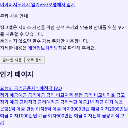
네이버지도에서 열기
카카오맵에서 열기
쿠키 사용 안내
뱅크맵은 서비스 개선을 위한 분석 쿠키와 맞춤형 안내를 위한 쿠키
를 사용할 수 있습니다.
동의하지 않으면 필수 기능 쿠키만 사용합니다.
자세한 내용은
개인정보처리방침
을 확인해 주세요.
필수만 사용
모두 동의
인기 페이지
오늘의 금리
금융지식
예적금 FAQ
정기 예금
예금 금리
예금 금리 비교
저축 은행 금리 비교
새마을 금고
정기 예금 금리
적금 금리
예적금 금리
특판 예금
1년 적금 이자 높은
은행
1억 예금 한달 이자
5억 예금 이자
3000만원 예금 이자
2000만원
예금 이자
1000만원 예금 이자
500만원 예금 이자
전체 금융지식 보
기