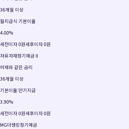
36개월 이상
월지급식 기본이율
4.00
%
세전이자
0원
세후이자
0원
자유자재정기예금Ⅱ
어제와 같은 금리
36개월 이상
기본이율:만기지급
3.90
%
세전이자
0원
세후이자
0원
MG더뱅킹정기예금