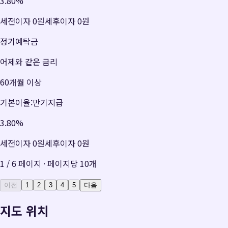
3.80
%
세전이자
0원
세후이자
0원
정기예탁금
어제와 같은 금리
60개월 이상
기본이율:만기지급
3.80
%
세전이자
0원
세후이자
0원
1
/
6
페이지 · 페이지당
10
개
이전
1
2
3
4
5
다음
지도 위치