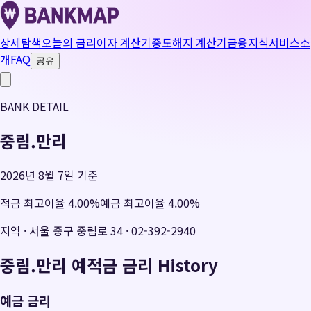
상세탐색
오늘의 금리
이자 계산기
중도해지 계산기
금융지식
서비스소
개
FAQ
공유
BANK DETAIL
중림.만리
2026년 8월 7일 기준
적금 최고이율
4.00
%
예금 최고이율
4.00
%
지역
·
서울 중구 중림로 34
·
02-392-2940
중림.만리
예적금 금리 History
예금 금리