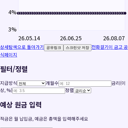
4
%
3
%
26.05.14
26.06.25
26.08.07
상세탐색으로 돌아가기
전화걸기
이 금고 공
공유링크
스크린샷 저장
식페이지
필터/정렬
지급방식
개월수
금리(이
상, %)
정렬
예상 원금 입력
적금은 월 납입금, 예금은 총액을 입력해주세요