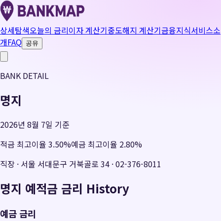
상세탐색
오늘의 금리
이자 계산기
중도해지 계산기
금융지식
서비스소
개
FAQ
공유
BANK DETAIL
명지
2026년 8월 7일 기준
적금 최고이율
3.50
%
예금 최고이율
2.80
%
직장
·
서울 서대문구 거북골로 34
·
02-376-8011
명지
예적금 금리 History
예금 금리