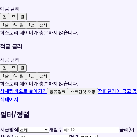
예금 금리
일
주
월
1달
6개월
1년
전체
히스토리 데이터가 충분하지 않습니다.
적금 금리
적금 금리
일
주
월
1달
6개월
1년
전체
히스토리 데이터가 충분하지 않습니다.
상세탐색으로 돌아가기
전화걸기
이 금고 공
공유링크
스크린샷 저장
식페이지
필터/정렬
지급방식
개월수
금리(이
상, %)
정렬