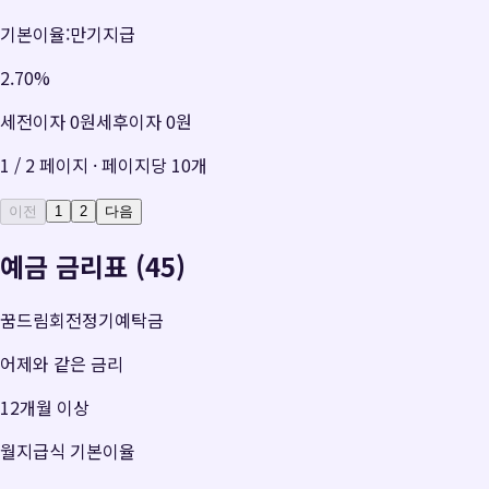
기본이율:만기지급
2.70
%
세전이자
0원
세후이자
0원
1
/
2
페이지 · 페이지당
10
개
이전
1
2
다음
예금 금리표 (45)
꿈드림회전정기예탁금
어제와 같은 금리
12개월 이상
월지급식 기본이율