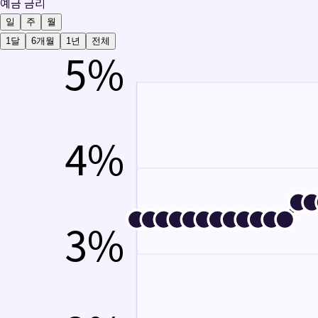
예금 금리
일
주
월
1달
6개월
1년
전체
5
%
4
%
3
%