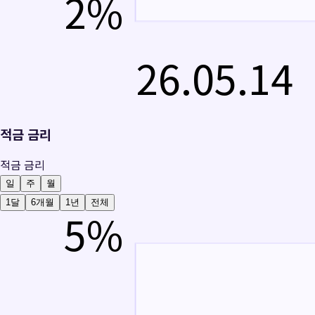
2
%
26.05.14
적금 금리
적금 금리
일
주
월
1달
6개월
1년
전체
5
%