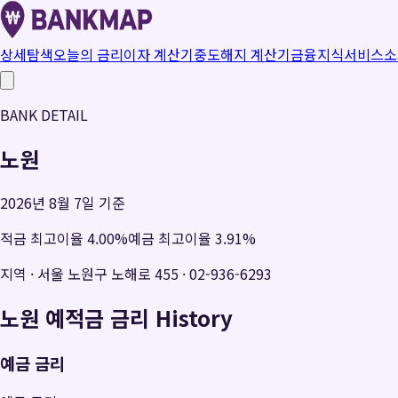
상세탐색
오늘의 금리
이자 계산기
중도해지 계산기
금융지식
서비스소
BANK DETAIL
노원
2026년 8월 7일 기준
적금 최고이율
4.00
%
예금 최고이율
3.91
%
지역
·
서울 노원구 노해로 455
·
02-936-6293
노원
예적금 금리 History
예금 금리