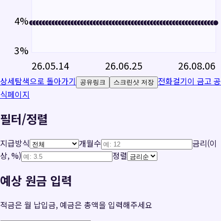
4
%
3
%
26.05.14
26.06.25
26.08.06
상세탐색으로 돌아가기
전화걸기
이 금고 공
공유링크
스크린샷 저장
식페이지
필터/정렬
지급방식
개월수
금리(이
상, %)
정렬
예상 원금 입력
적금은 월 납입금, 예금은 총액을 입력해주세요