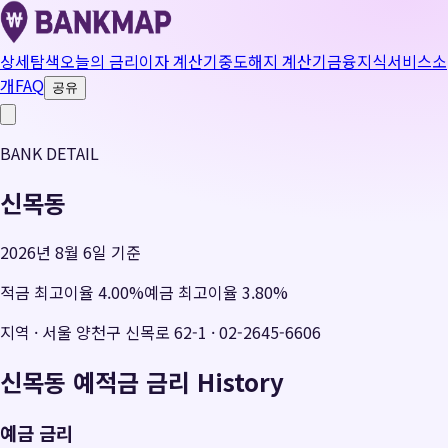
상세탐색
오늘의 금리
이자 계산기
중도해지 계산기
금융지식
서비스소
개
FAQ
공유
BANK DETAIL
신목동
2026년 8월 6일 기준
적금 최고이율
4.00
%
예금 최고이율
3.80
%
지역
·
서울 양천구 신목로 62-1
·
02-2645-6606
신목동
예적금 금리 History
예금 금리