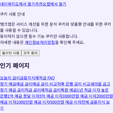
네이버지도에서 열기
카카오맵에서 열기
쿠키 사용 안내
뱅크맵은 서비스 개선을 위한 분석 쿠키와 맞춤형 안내를 위한 쿠키
를 사용할 수 있습니다.
동의하지 않으면 필수 기능 쿠키만 사용합니다.
자세한 내용은
개인정보처리방침
을 확인해 주세요.
필수만 사용
모두 동의
인기 페이지
오늘의 금리
금융지식
예적금 FAQ
정기 예금
예금 금리
예금 금리 비교
저축 은행 금리 비교
새마을 금고
정기 예금 금리
적금 금리
예적금 금리
특판 예금
1년 적금 이자 높은
은행
1억 예금 한달 이자
5억 예금 이자
3000만원 예금 이자
2000만원
예금 이자
1000만원 예금 이자
500만원 예금 이자
전체 금융지식 보
기