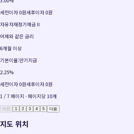
3.00
%
세전이자
0원
세후이자
0원
자유자재정기예금Ⅱ
어제와 같은 금리
6개월 이상
기본이율:만기지급
2.25
%
세전이자
0원
세후이자
0원
1
/
7
페이지 · 페이지당
10
개
이전
1
2
3
4
5
다음
지도 위치