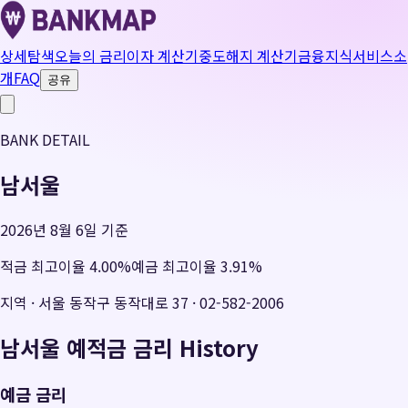
상세탐색
오늘의 금리
이자 계산기
중도해지 계산기
금융지식
서비스소
개
FAQ
공유
BANK DETAIL
남서울
2026년 8월 6일 기준
적금 최고이율
4.00
%
예금 최고이율
3.91
%
지역
·
서울 동작구 동작대로 37
·
02-582-2006
남서울
예적금 금리 History
예금 금리