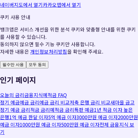
네이버지도에서 열기
카카오맵에서 열기
쿠키 사용 안내
뱅크맵은 서비스 개선을 위한 분석 쿠키와 맞춤형 안내를 위한 쿠키
를 사용할 수 있습니다.
동의하지 않으면 필수 기능 쿠키만 사용합니다.
자세한 내용은
개인정보처리방침
을 확인해 주세요.
필수만 사용
모두 동의
인기 페이지
오늘의 금리
금융지식
예적금 FAQ
정기 예금
예금 금리
예금 금리 비교
저축 은행 금리 비교
새마을 금고
정기 예금 금리
적금 금리
예적금 금리
특판 예금
1년 적금 이자 높은
은행
1억 예금 한달 이자
5억 예금 이자
3000만원 예금 이자
2000만원
예금 이자
1000만원 예금 이자
500만원 예금 이자
전체 금융지식 보
기