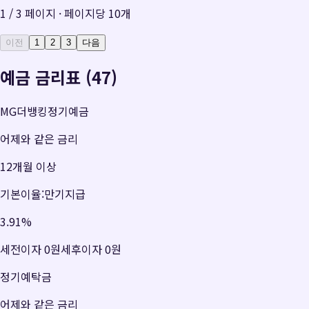
1
/
3
페이지 · 페이지당
10
개
이전
1
2
3
다음
예금 금리표 (47)
MG더뱅킹정기예금
어제와 같은 금리
12개월 이상
기본이율:만기지급
3.91
%
세전이자
0원
세후이자
0원
정기예탁금
어제와 같은 금리