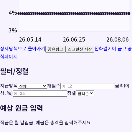
4
%
3
%
26.05.14
26.06.25
26.08.06
상세탐색으로 돌아가기
전화걸기
이 금고 공
공유링크
스크린샷 저장
식페이지
필터/정렬
지급방식
개월수
금리(이
상, %)
정렬
예상 원금 입력
적금은 월 납입금, 예금은 총액을 입력해주세요