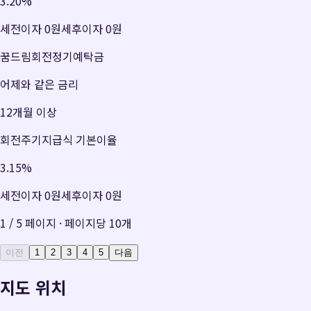
3.20
%
세전이자
0원
세후이자
0원
꿈드림회전정기예탁금
어제와 같은 금리
12개월 이상
회전주기지급식 기본이율
3.15
%
세전이자
0원
세후이자
0원
1
/
5
페이지 · 페이지당
10
개
이전
1
2
3
4
5
다음
지도 위치