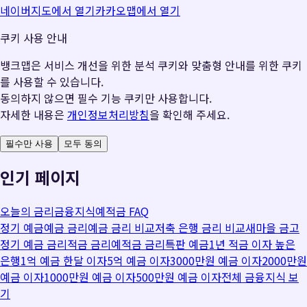
네이버지도에서 열기
카카오맵에서 열기
쿠키 사용 안내
뱅크맵은 서비스 개선을 위한 분석 쿠키와 맞춤형 안내를 위한 쿠키
를 사용할 수 있습니다.
동의하지 않으면 필수 기능 쿠키만 사용합니다.
자세한 내용은
개인정보처리방침
을 확인해 주세요.
필수만 사용
모두 동의
인기 페이지
오늘의 금리
금융지식
예적금 FAQ
정기 예금
예금 금리
예금 금리 비교
저축 은행 금리 비교
새마을 금고
정기 예금 금리
적금 금리
예적금 금리
특판 예금
1년 적금 이자 높은
은행
1억 예금 한달 이자
5억 예금 이자
3000만원 예금 이자
2000만원
예금 이자
1000만원 예금 이자
500만원 예금 이자
전체 금융지식 보
기