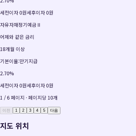
2.70
%
세전이자
0원
세후이자
0원
자유자재정기예금Ⅱ
어제와 같은 금리
18개월 이상
기본이율:만기지급
2.70
%
세전이자
0원
세후이자
0원
1
/
6
페이지 · 페이지당
10
개
이전
1
2
3
4
5
다음
지도 위치