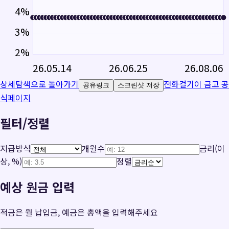
4
%
3
%
2
%
26.05.14
26.06.25
26.08.06
상세탐색으로 돌아가기
전화걸기
이 금고 공
공유링크
스크린샷 저장
식페이지
필터/정렬
지급방식
개월수
금리(이
상, %)
정렬
예상 원금 입력
적금은 월 납입금, 예금은 총액을 입력해주세요