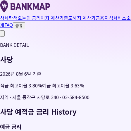
상세탐색
오늘의 금리
이자 계산기
중도해지 계산기
금융지식
서비스소
개
FAQ
공유
BANK DETAIL
사당
2026년 8월 6일 기준
적금 최고이율
3.80
%
예금 최고이율
3.63
%
지역
·
서울 동작구 사당로 240
·
02-584-8500
사당
예적금 금리 History
예금 금리