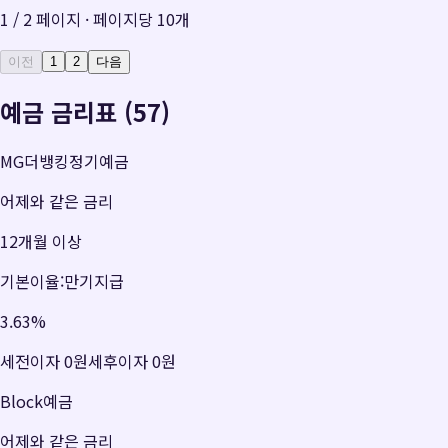
1
/
2
페이지 · 페이지당
10
개
이전
1
2
다음
예금 금리표 (57)
MG더뱅킹정기예금
어제와 같은 금리
12개월 이상
기본이율:만기지급
3.63
%
세전이자
0원
세후이자
0원
Block예금
어제와 같은 금리