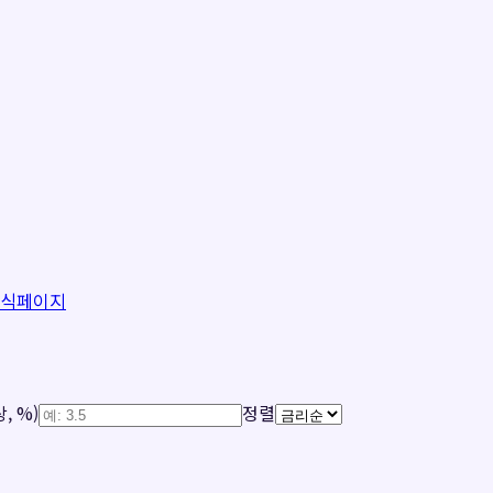
공식페이지
, %)
정렬