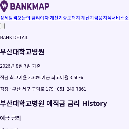
상세탐색
오늘의 금리
이자 계산기
중도해지 계산기
금융지식
서비스소
BANK DETAIL
부산대학교병원
2026년 8월 7일 기준
적금 최고이율
3.30
%
예금 최고이율
3.50
%
직장
·
부산 서구 구덕로 179
·
051-240-7861
부산대학교병원
예적금 금리 History
예금 금리