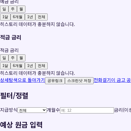
예금 금리
일
주
월
1달
6개월
1년
전체
히스토리 데이터가 충분하지 않습니다.
적금 금리
적금 금리
일
주
월
1달
6개월
1년
전체
히스토리 데이터가 충분하지 않습니다.
상세탐색으로 돌아가기
전화걸기
이 금고 
공유링크
스크린샷 저장
필터/정렬
지급방식
개월수
금리(이상
예상 원금 입력