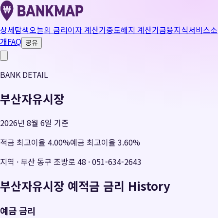
상세탐색
오늘의 금리
이자 계산기
중도해지 계산기
금융지식
서비스소
개
FAQ
공유
BANK DETAIL
부산자유시장
2026년 8월 6일 기준
적금 최고이율
4.00
%
예금 최고이율
3.60
%
지역
·
부산 동구 조방로 48
·
051-634-2643
부산자유시장
예적금 금리 History
예금 금리