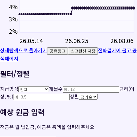
4
%
3
%
2
%
26.05.14
26.06.25
26.08.06
상세탐색으로 돌아가기
전화걸기
이 금고 공
공유링크
스크린샷 저장
식페이지
필터/정렬
지급방식
개월수
금리(이
상, %)
정렬
예상 원금 입력
적금은 월 납입금, 예금은 총액을 입력해주세요