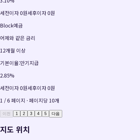
3.10
%
세전이자
0원
세후이자
0원
Block예금
어제와 같은 금리
12개월 이상
기본이율:만기지급
2.85
%
세전이자
0원
세후이자
0원
1
/
6
페이지 · 페이지당
10
개
이전
1
2
3
4
5
다음
지도 위치