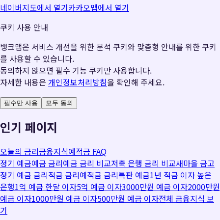
네이버지도에서 열기
카카오맵에서 열기
쿠키 사용 안내
뱅크맵은 서비스 개선을 위한 분석 쿠키와 맞춤형 안내를 위한 쿠키
를 사용할 수 있습니다.
동의하지 않으면 필수 기능 쿠키만 사용합니다.
자세한 내용은
개인정보처리방침
을 확인해 주세요.
필수만 사용
모두 동의
인기 페이지
오늘의 금리
금융지식
예적금 FAQ
정기 예금
예금 금리
예금 금리 비교
저축 은행 금리 비교
새마을 금고
정기 예금 금리
적금 금리
예적금 금리
특판 예금
1년 적금 이자 높은
은행
1억 예금 한달 이자
5억 예금 이자
3000만원 예금 이자
2000만원
예금 이자
1000만원 예금 이자
500만원 예금 이자
전체 금융지식 보
기