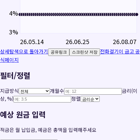
4
%
3
%
26.05.14
26.06.25
26.08.07
상세탐색으로 돌아가기
전화걸기
이 금고 공
공유링크
스크린샷 저장
식페이지
필터/정렬
지급방식
개월수
금리(이
상, %)
정렬
예상 원금 입력
적금은 월 납입금, 예금은 총액을 입력해주세요