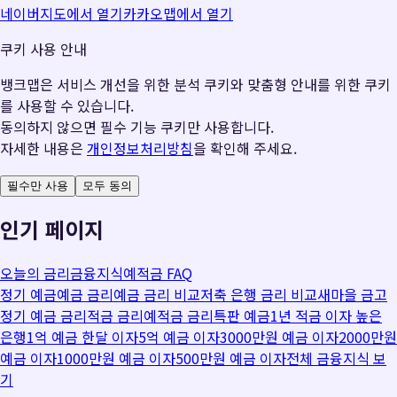
네이버지도에서 열기
카카오맵에서 열기
쿠키 사용 안내
뱅크맵은 서비스 개선을 위한 분석 쿠키와 맞춤형 안내를 위한 쿠키
를 사용할 수 있습니다.
동의하지 않으면 필수 기능 쿠키만 사용합니다.
자세한 내용은
개인정보처리방침
을 확인해 주세요.
필수만 사용
모두 동의
인기 페이지
오늘의 금리
금융지식
예적금 FAQ
정기 예금
예금 금리
예금 금리 비교
저축 은행 금리 비교
새마을 금고
정기 예금 금리
적금 금리
예적금 금리
특판 예금
1년 적금 이자 높은
은행
1억 예금 한달 이자
5억 예금 이자
3000만원 예금 이자
2000만원
예금 이자
1000만원 예금 이자
500만원 예금 이자
전체 금융지식 보
기