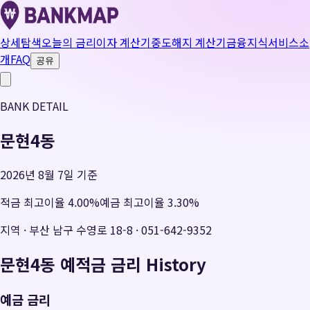
상세탐색
오늘의 금리
이자 계산기
중도해지 계산기
금융지식
서비스소
개
FAQ
공유
BANK DETAIL
문현4동
2026년 8월 7일 기준
적금 최고이율
4.00
%
예금 최고이율
3.30
%
지역
·
부산 남구 수영로 18-8
·
051-642-9352
문현4동
예적금 금리 History
예금 금리