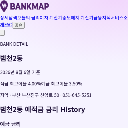
상세탐색
오늘의 금리
이자 계산기
중도해지 계산기
금융지식
서비스소
개
FAQ
공유
BANK DETAIL
범천2동
2026년 8월 6일 기준
적금 최고이율
4.00
%
예금 최고이율
3.50
%
지역
·
부산 부산진구 신암로 50
·
051-645-5251
범천2동
예적금 금리 History
예금 금리