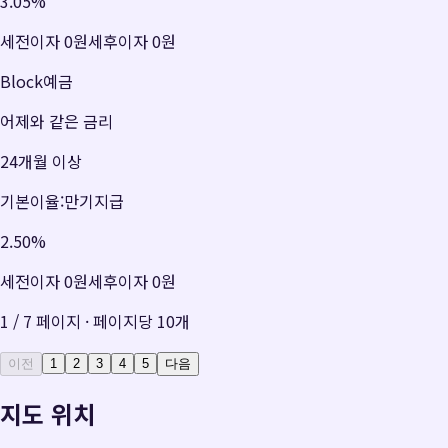
3.05
%
세전이자
0원
세후이자
0원
Block예금
어제와 같은 금리
24개월 이상
기본이율:만기지급
2.50
%
세전이자
0원
세후이자
0원
1
/
7
페이지 · 페이지당
10
개
이전
1
2
3
4
5
다음
지도 위치