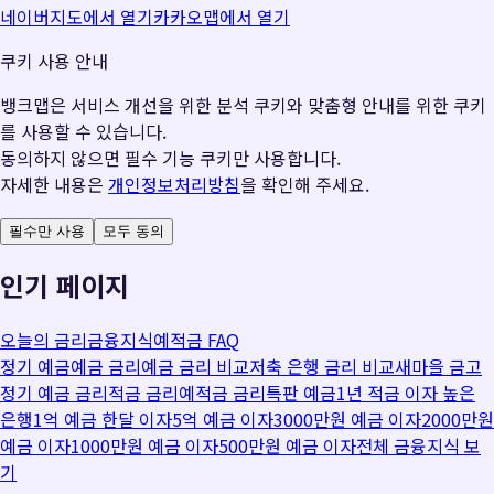
네이버지도에서 열기
카카오맵에서 열기
쿠키 사용 안내
뱅크맵은 서비스 개선을 위한 분석 쿠키와 맞춤형 안내를 위한 쿠키
를 사용할 수 있습니다.
동의하지 않으면 필수 기능 쿠키만 사용합니다.
자세한 내용은
개인정보처리방침
을 확인해 주세요.
필수만 사용
모두 동의
인기 페이지
오늘의 금리
금융지식
예적금 FAQ
정기 예금
예금 금리
예금 금리 비교
저축 은행 금리 비교
새마을 금고
정기 예금 금리
적금 금리
예적금 금리
특판 예금
1년 적금 이자 높은
은행
1억 예금 한달 이자
5억 예금 이자
3000만원 예금 이자
2000만원
예금 이자
1000만원 예금 이자
500만원 예금 이자
전체 금융지식 보
기