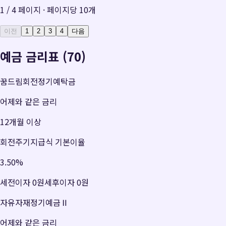
1
/
4
페이지 · 페이지당
10
개
이전
1
2
3
4
다음
예금 금리표 (70)
꿈드림회전정기예탁금
어제와 같은 금리
12개월 이상
회전주기지급식 기본이율
3.50
%
세전이자
0원
세후이자
0원
자유자재정기예금Ⅱ
어제와 같은 금리