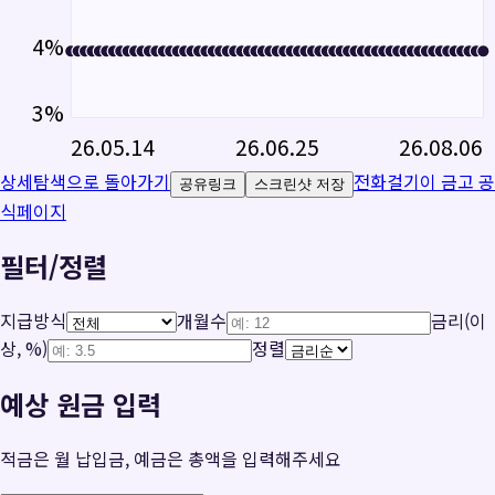
4
%
3
%
26.05.14
26.06.25
26.08.06
상세탐색으로 돌아가기
전화걸기
이 금고 공
공유링크
스크린샷 저장
식페이지
필터/정렬
지급방식
개월수
금리(이
상, %)
정렬
예상 원금 입력
적금은 월 납입금, 예금은 총액을 입력해주세요