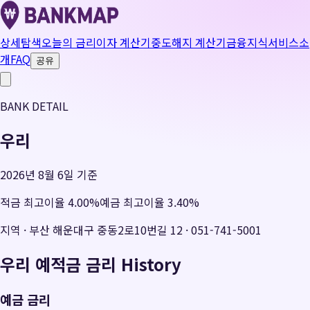
상세탐색
오늘의 금리
이자 계산기
중도해지 계산기
금융지식
서비스소
개
FAQ
공유
BANK DETAIL
우리
2026년 8월 6일 기준
적금 최고이율
4.00
%
예금 최고이율
3.40
%
지역
·
부산 해운대구 중동2로10번길 12
·
051-741-5001
우리
예적금 금리 History
예금 금리