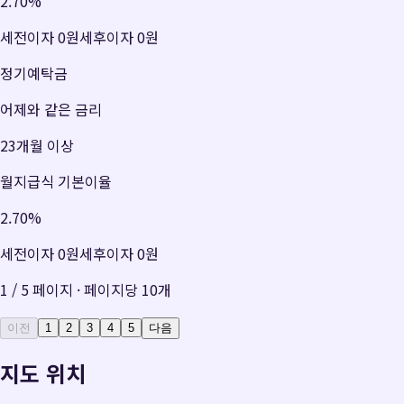
2.70
%
세전이자
0원
세후이자
0원
정기예탁금
어제와 같은 금리
23개월 이상
월지급식 기본이율
2.70
%
세전이자
0원
세후이자
0원
1
/
5
페이지 · 페이지당
10
개
이전
1
2
3
4
5
다음
지도 위치