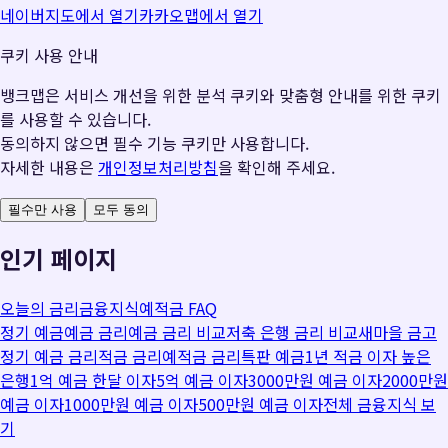
네이버지도에서 열기
카카오맵에서 열기
쿠키 사용 안내
뱅크맵은 서비스 개선을 위한 분석 쿠키와 맞춤형 안내를 위한 쿠키
를 사용할 수 있습니다.
동의하지 않으면 필수 기능 쿠키만 사용합니다.
자세한 내용은
개인정보처리방침
을 확인해 주세요.
필수만 사용
모두 동의
인기 페이지
오늘의 금리
금융지식
예적금 FAQ
정기 예금
예금 금리
예금 금리 비교
저축 은행 금리 비교
새마을 금고
정기 예금 금리
적금 금리
예적금 금리
특판 예금
1년 적금 이자 높은
은행
1억 예금 한달 이자
5억 예금 이자
3000만원 예금 이자
2000만원
예금 이자
1000만원 예금 이자
500만원 예금 이자
전체 금융지식 보
기