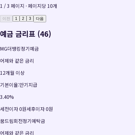
1
/
3
페이지 · 페이지당
10
개
이전
1
2
3
다음
예금 금리표 (46)
MG더뱅킹정기예금
어제와 같은 금리
12개월 이상
기본이율:만기지급
3.40
%
세전이자
0원
세후이자
0원
꿈드림회전정기예탁금
어제와 같은 금리