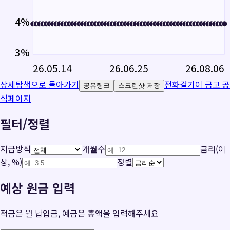
4
%
3
%
26.05.14
26.06.25
26.08.06
상세탐색으로 돌아가기
전화걸기
이 금고 공
공유링크
스크린샷 저장
식페이지
필터/정렬
지급방식
개월수
금리(이
상, %)
정렬
예상 원금 입력
적금은 월 납입금, 예금은 총액을 입력해주세요