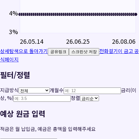
4
%
3
%
26.05.14
26.06.25
26.08.06
상세탐색으로 돌아가기
전화걸기
이 금고 공
공유링크
스크린샷 저장
식페이지
필터/정렬
지급방식
개월수
금리(이
상, %)
정렬
예상 원금 입력
적금은 월 납입금, 예금은 총액을 입력해주세요