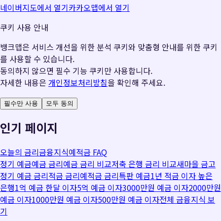
네이버지도에서 열기
카카오맵에서 열기
쿠키 사용 안내
뱅크맵은 서비스 개선을 위한 분석 쿠키와 맞춤형 안내를 위한 쿠키
를 사용할 수 있습니다.
동의하지 않으면 필수 기능 쿠키만 사용합니다.
자세한 내용은
개인정보처리방침
을 확인해 주세요.
필수만 사용
모두 동의
인기 페이지
오늘의 금리
금융지식
예적금 FAQ
정기 예금
예금 금리
예금 금리 비교
저축 은행 금리 비교
새마을 금고
정기 예금 금리
적금 금리
예적금 금리
특판 예금
1년 적금 이자 높은
은행
1억 예금 한달 이자
5억 예금 이자
3000만원 예금 이자
2000만원
예금 이자
1000만원 예금 이자
500만원 예금 이자
전체 금융지식 보
기