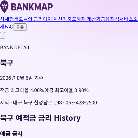
상세탐색
오늘의 금리
이자 계산기
중도해지 계산기
금융지식
서비스소
개
FAQ
공유
BANK DETAIL
북구
2026년 8월 6일 기준
적금 최고이율
4.00
%
예금 최고이율
3.90
%
지역
·
대구 북구 칠성남로 198
·
053-428-2500
북구
예적금 금리 History
예금 금리