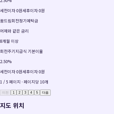
2.50
%
세전이자
0원
세후이자
0원
꿈드림회전정기예탁금
어제와 같은 금리
8개월 이상
회전주기지급식 기본이율
2.50
%
세전이자
0원
세후이자
0원
1
/
5
페이지 · 페이지당
10
개
이전
1
2
3
4
5
다음
지도 위치