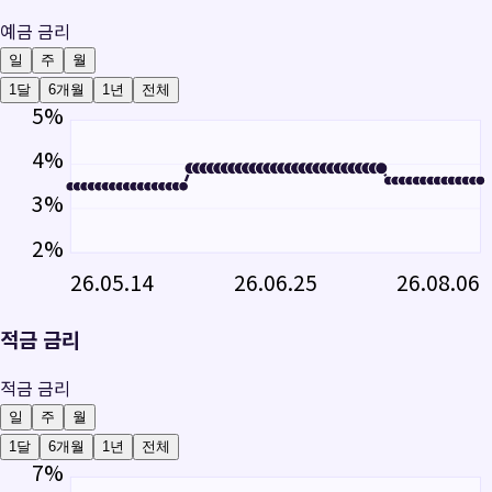
예금 금리
일
주
월
1달
6개월
1년
전체
5
%
4
%
3
%
2
%
26.05.14
26.06.25
26.08.06
적금 금리
적금 금리
일
주
월
1달
6개월
1년
전체
7
%