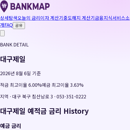
상세탐색
오늘의 금리
이자 계산기
중도해지 계산기
금융지식
서비스소
개
FAQ
공유
BANK DETAIL
대구제일
2026년 8월 6일 기준
적금 최고이율
6.00
%
예금 최고이율
3.63
%
지역
·
대구 북구 침산남로 3
·
053-351-0222
대구제일
예적금 금리 History
예금 금리