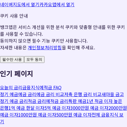
네이버지도에서 열기
카카오맵에서 열기
쿠키 사용 안내
뱅크맵은 서비스 개선을 위한 분석 쿠키와 맞춤형 안내를 위한 쿠키
를 사용할 수 있습니다.
동의하지 않으면 필수 기능 쿠키만 사용합니다.
자세한 내용은
개인정보처리방침
을 확인해 주세요.
필수만 사용
모두 동의
인기 페이지
오늘의 금리
금융지식
예적금 FAQ
정기 예금
예금 금리
예금 금리 비교
저축 은행 금리 비교
새마을 금고
정기 예금 금리
적금 금리
예적금 금리
특판 예금
1년 적금 이자 높은
은행
1억 예금 한달 이자
5억 예금 이자
3000만원 예금 이자
2000만원
예금 이자
1000만원 예금 이자
500만원 예금 이자
전체 금융지식 보
기