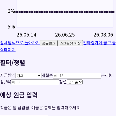
6
%
5
%
26.05.14
26.06.25
26.08.06
상세탐색으로 돌아가기
전화걸기
이 금고 공
공유링크
스크린샷 저장
식페이지
필터/정렬
지급방식
개월수
금리(이
상, %)
정렬
예상 원금 입력
적금은 월 납입금, 예금은 총액을 입력해주세요