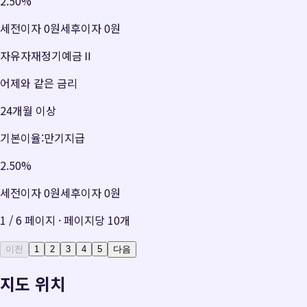
2.50
%
세전이자
0원
세후이자
0원
자유자재정기예금Ⅱ
어제와 같은 금리
24개월 이상
기본이율:만기지급
2.50
%
세전이자
0원
세후이자
0원
1
/
6
페이지 · 페이지당
10
개
이전
1
2
3
4
5
다음
지도 위치