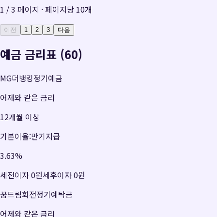
1
/
3
페이지 · 페이지당
10
개
이전
1
2
3
다음
예금 금리표 (60)
MG더뱅킹정기예금
어제와 같은 금리
12개월 이상
기본이율:만기지급
3.63
%
세전이자
0원
세후이자
0원
꿈드림회전정기예탁금
어제와 같은 금리