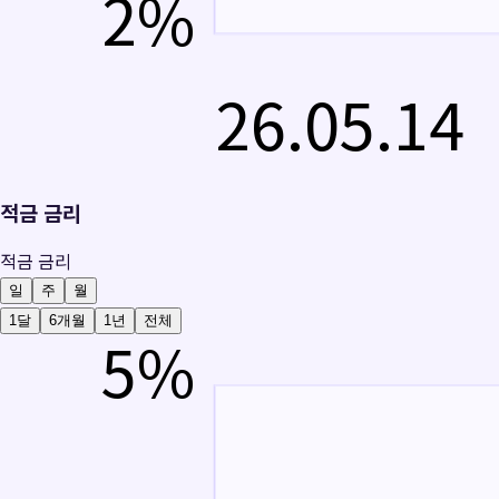
2
%
26.05.14
적금 금리
적금 금리
일
주
월
1달
6개월
1년
전체
5
%