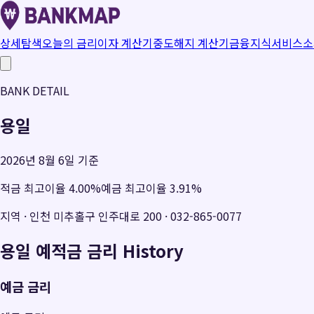
상세탐색
오늘의 금리
이자 계산기
중도해지 계산기
금융지식
서비스소
BANK DETAIL
용일
2026년 8월 6일 기준
적금 최고이율
4.00
%
예금 최고이율
3.91
%
지역
·
인천 미추홀구 인주대로 200
·
032-865-0077
용일
예적금 금리 History
예금 금리