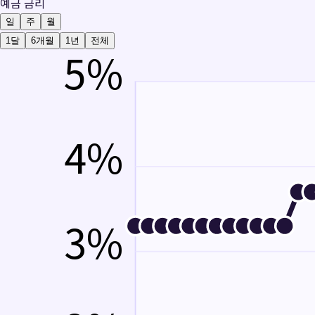
예금 금리
일
주
월
1달
6개월
1년
전체
5
%
4
%
3
%