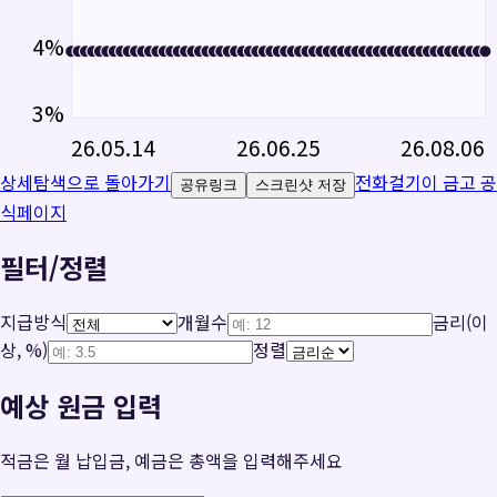
4
%
3
%
26.05.14
26.06.25
26.08.06
상세탐색으로 돌아가기
전화걸기
이 금고 공
공유링크
스크린샷 저장
식페이지
필터/정렬
지급방식
개월수
금리(이
상, %)
정렬
예상 원금 입력
적금은 월 납입금, 예금은 총액을 입력해주세요