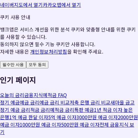
네이버지도에서 열기
카카오맵에서 열기
쿠키 사용 안내
뱅크맵은 서비스 개선을 위한 분석 쿠키와 맞춤형 안내를 위한 쿠키
를 사용할 수 있습니다.
동의하지 않으면 필수 기능 쿠키만 사용합니다.
자세한 내용은
개인정보처리방침
을 확인해 주세요.
필수만 사용
모두 동의
인기 페이지
오늘의 금리
금융지식
예적금 FAQ
정기 예금
예금 금리
예금 금리 비교
저축 은행 금리 비교
새마을 금고
정기 예금 금리
적금 금리
예적금 금리
특판 예금
1년 적금 이자 높은
은행
1억 예금 한달 이자
5억 예금 이자
3000만원 예금 이자
2000만원
예금 이자
1000만원 예금 이자
500만원 예금 이자
전체 금융지식 보
기