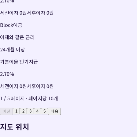
2.70
%
세전이자
0원
세후이자
0원
Block예금
어제와 같은 금리
24개월 이상
기본이율:만기지급
2.70
%
세전이자
0원
세후이자
0원
1
/
5
페이지 · 페이지당
10
개
이전
1
2
3
4
5
다음
지도 위치