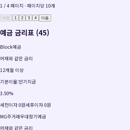
1
/
4
페이지 · 페이지당
10
개
이전
1
2
3
4
다음
예금 금리표 (45)
Block예금
어제와 같은 금리
12개월 이상
기본이율:만기지급
3.50
%
세전이자
0원
세후이자
0원
MG주거래우대정기예금
어제와 같은 금리