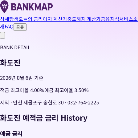
상세탐색
오늘의 금리
이자 계산기
중도해지 계산기
금융지식
서비스소
개
FAQ
공유
BANK DETAIL
화도진
2026년 8월 6일 기준
적금 최고이율
4.00
%
예금 최고이율
3.50
%
지역
·
인천 제물포구 송현로 30
·
032-764-2225
화도진
예적금 금리 History
예금 금리