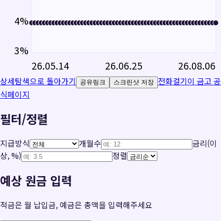
4
%
3
%
26.05.14
26.06.25
26.08.06
상세탐색으로 돌아가기
전화걸기
이 금고 공
공유링크
스크린샷 저장
식페이지
필터/정렬
지급방식
개월수
금리(이
상, %)
정렬
예상 원금 입력
적금은 월 납입금, 예금은 총액을 입력해주세요