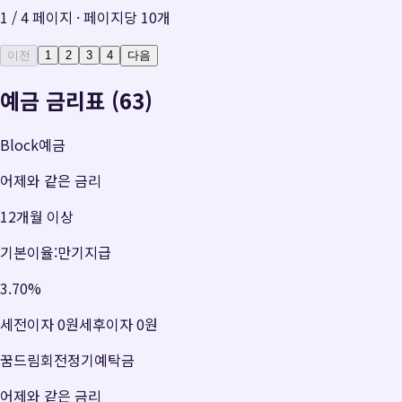
1
/
4
페이지 · 페이지당
10
개
이전
1
2
3
4
다음
예금 금리표 (63)
Block예금
어제와 같은 금리
12개월 이상
기본이율:만기지급
3.70
%
세전이자
0원
세후이자
0원
꿈드림회전정기예탁금
어제와 같은 금리