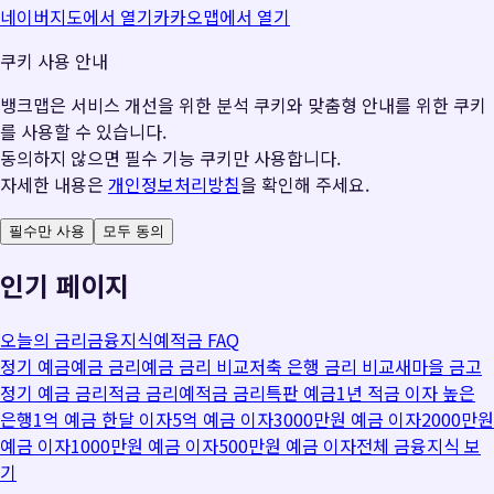
네이버지도에서 열기
카카오맵에서 열기
쿠키 사용 안내
뱅크맵은 서비스 개선을 위한 분석 쿠키와 맞춤형 안내를 위한 쿠키
를 사용할 수 있습니다.
동의하지 않으면 필수 기능 쿠키만 사용합니다.
자세한 내용은
개인정보처리방침
을 확인해 주세요.
필수만 사용
모두 동의
인기 페이지
오늘의 금리
금융지식
예적금 FAQ
정기 예금
예금 금리
예금 금리 비교
저축 은행 금리 비교
새마을 금고
정기 예금 금리
적금 금리
예적금 금리
특판 예금
1년 적금 이자 높은
은행
1억 예금 한달 이자
5억 예금 이자
3000만원 예금 이자
2000만원
예금 이자
1000만원 예금 이자
500만원 예금 이자
전체 금융지식 보
기