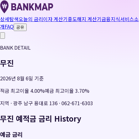
상세탐색
오늘의 금리
이자 계산기
중도해지 계산기
금융지식
서비스소
개
FAQ
공유
BANK DETAIL
무진
2026년 8월 6일 기준
적금 최고이율
4.00
%
예금 최고이율
3.70
%
지역
·
광주 남구 용대로 136
·
062-671-6303
무진
예적금 금리 History
예금 금리