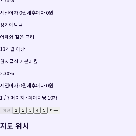
3.30
%
세전이자
0원
세후이자
0원
정기예탁금
어제와 같은 금리
13개월 이상
월지급식 기본이율
3.30
%
세전이자
0원
세후이자
0원
1
/
7
페이지 · 페이지당
10
개
이전
1
2
3
4
5
다음
지도 위치