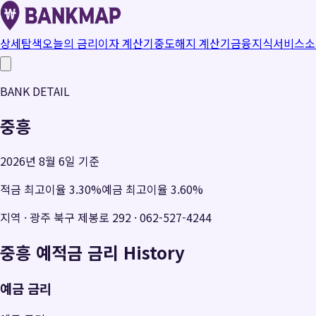
상세탐색
오늘의 금리
이자 계산기
중도해지 계산기
금융지식
서비스소
BANK DETAIL
중흥
2026년 8월 6일 기준
적금 최고이율
3.30
%
예금 최고이율
3.60
%
지역
·
광주 북구 제봉로 292
·
062-527-4244
중흥
예적금 금리 History
예금 금리