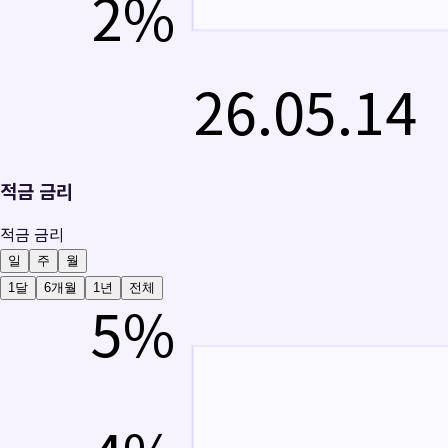
2
%
26.05.14
적금 금리
적금 금리
일
주
월
1달
6개월
1년
전체
5
%