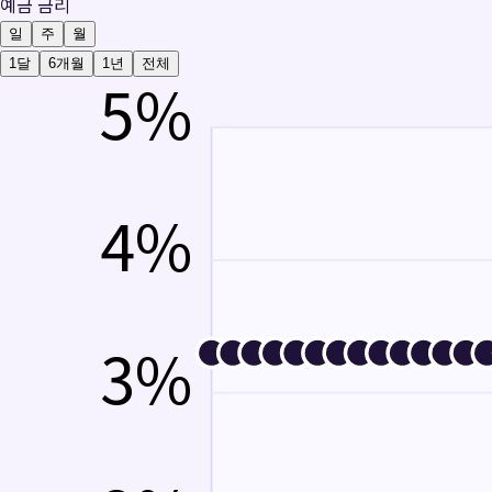
예금 금리
일
주
월
1달
6개월
1년
전체
5
%
4
%
3
%