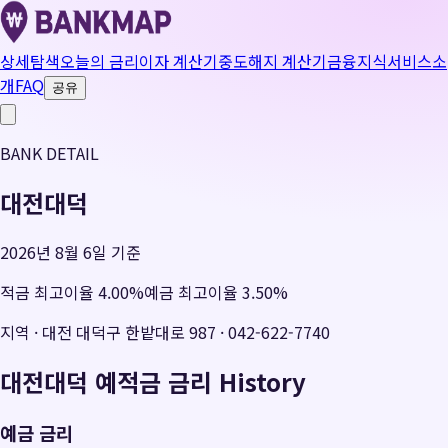
상세탐색
오늘의 금리
이자 계산기
중도해지 계산기
금융지식
서비스소
개
FAQ
공유
BANK DETAIL
대전대덕
2026년 8월 6일 기준
적금 최고이율
4.00
%
예금 최고이율
3.50
%
지역
·
대전 대덕구 한밭대로 987
·
042-622-7740
대전대덕
예적금 금리 History
예금 금리