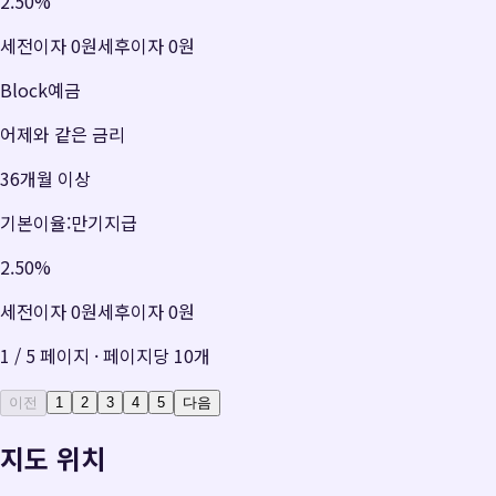
2.50
%
세전이자
0원
세후이자
0원
Block예금
어제와 같은 금리
36개월 이상
기본이율:만기지급
2.50
%
세전이자
0원
세후이자
0원
1
/
5
페이지 · 페이지당
10
개
이전
1
2
3
4
5
다음
지도 위치