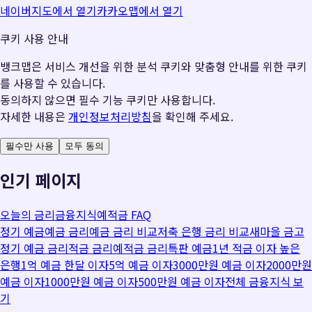
네이버지도에서 열기
카카오맵에서 열기
쿠키 사용 안내
뱅크맵은 서비스 개선을 위한 분석 쿠키와 맞춤형 안내를 위한 쿠키
를 사용할 수 있습니다.
동의하지 않으면 필수 기능 쿠키만 사용합니다.
자세한 내용은
개인정보처리방침
을 확인해 주세요.
필수만 사용
모두 동의
인기 페이지
오늘의 금리
금융지식
예적금 FAQ
정기 예금
예금 금리
예금 금리 비교
저축 은행 금리 비교
새마을 금고
정기 예금 금리
적금 금리
예적금 금리
특판 예금
1년 적금 이자 높은
은행
1억 예금 한달 이자
5억 예금 이자
3000만원 예금 이자
2000만원
예금 이자
1000만원 예금 이자
500만원 예금 이자
전체 금융지식 보
기