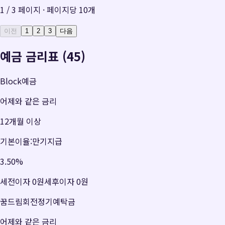
1
/
3
페이지 · 페이지당
10
개
이전
1
2
3
다음
예금 금리표 (45)
Block예금
어제와 같은 금리
12개월 이상
기본이율:만기지급
3.50
%
세전이자
0원
세후이자
0원
꿈드림회전정기예탁금
어제와 같은 금리