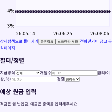
4
%
3
%
26.05.14
26.06.25
26.08.06
상세탐색으로 돌아가기
전화걸기
이 금고 공
공유링크
스크린샷 저장
식페이지
필터/정렬
지급방식
개월수
금리(이
상, %)
정렬
예상 원금 입력
적금은 월 납입금, 예금은 총액을 입력해주세요