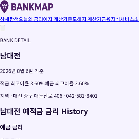
상세탐색
오늘의 금리
이자 계산기
중도해지 계산기
금융지식
서비스소
BANK DETAIL
남대전
2026년 8월 6일 기준
적금 최고이율
3.60
%
예금 최고이율
3.60
%
지역
·
대전 중구 대둔산로 406
·
042-581-8401
남대전
예적금 금리 History
예금 금리