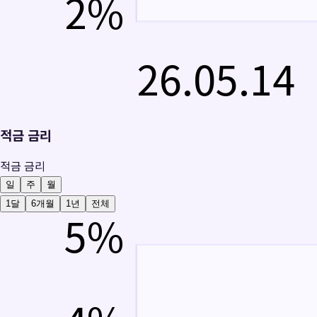
2
%
26.05.14
적금 금리
적금 금리
일
주
월
1달
6개월
1년
전체
5
%