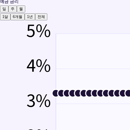
예금 금리
일
주
월
1달
6개월
1년
전체
5
%
4
%
3
%