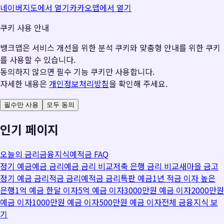
네이버지도에서 열기
카카오맵에서 열기
쿠키 사용 안내
뱅크맵은 서비스 개선을 위한 분석 쿠키와 맞춤형 안내를 위한 쿠키
를 사용할 수 있습니다.
동의하지 않으면 필수 기능 쿠키만 사용합니다.
자세한 내용은
개인정보처리방침
을 확인해 주세요.
필수만 사용
모두 동의
인기 페이지
오늘의 금리
금융지식
예적금 FAQ
정기 예금
예금 금리
예금 금리 비교
저축 은행 금리 비교
새마을 금고
정기 예금 금리
적금 금리
예적금 금리
특판 예금
1년 적금 이자 높은
은행
1억 예금 한달 이자
5억 예금 이자
3000만원 예금 이자
2000만원
예금 이자
1000만원 예금 이자
500만원 예금 이자
전체 금융지식 보
기