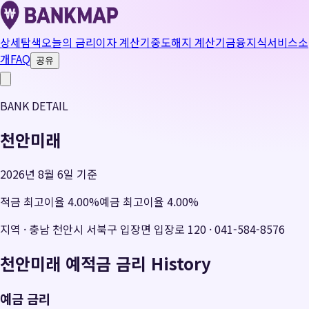
상세탐색
오늘의 금리
이자 계산기
중도해지 계산기
금융지식
서비스소
개
FAQ
공유
BANK DETAIL
천안미래
2026년 8월 6일 기준
적금 최고이율
4.00
%
예금 최고이율
4.00
%
지역
·
충남 천안시 서북구 입장면 입장로 120
·
041-584-8576
천안미래
예적금 금리 History
예금 금리