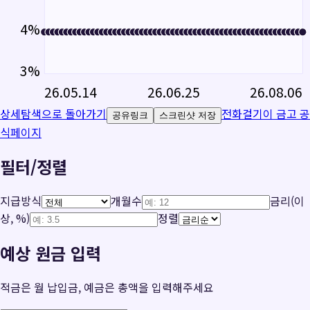
4
%
3
%
26.05.14
26.06.25
26.08.06
상세탐색으로 돌아가기
전화걸기
이 금고 공
공유링크
스크린샷 저장
식페이지
필터/정렬
지급방식
개월수
금리(이
상, %)
정렬
예상 원금 입력
적금은 월 납입금, 예금은 총액을 입력해주세요