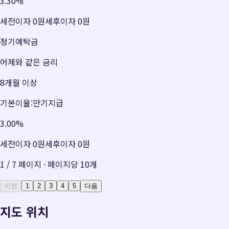
3.30
%
세전이자
0원
세후이자
0원
정기예탁금
어제와 같은 금리
8개월 이상
기본이율:만기지급
3.00
%
세전이자
0원
세후이자
0원
1
/
7
페이지 · 페이지당
10
개
이전
1
2
3
4
5
다음
지도 위치