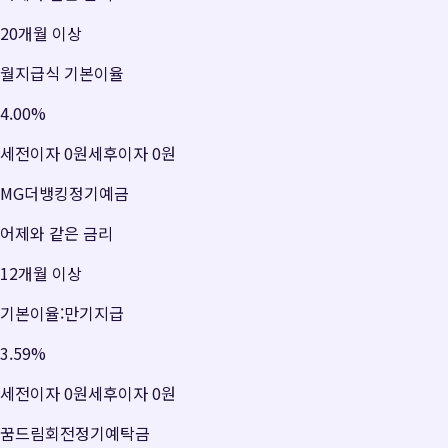
20개월 이상
월지급식 기본이율
4.00
%
세전이자
0원
세후이자
0원
MG더뱅킹정기예금
어제와 같은 금리
12개월 이상
기본이율:만기지급
3.59
%
세전이자
0원
세후이자
0원
꿈드림회전정기예탁금