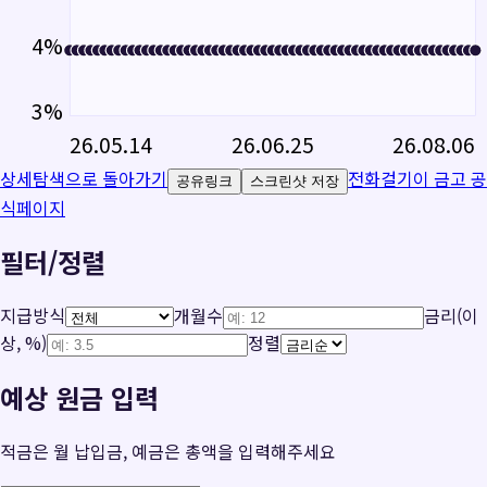
4
%
3
%
26.05.14
26.06.25
26.08.06
상세탐색으로 돌아가기
전화걸기
이 금고 공
공유링크
스크린샷 저장
식페이지
필터/정렬
지급방식
개월수
금리(이
상, %)
정렬
예상 원금 입력
적금은 월 납입금, 예금은 총액을 입력해주세요