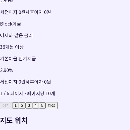
2.90
%
세전이자
0원
세후이자
0원
Block예금
어제와 같은 금리
36개월 이상
기본이율:만기지급
2.90
%
세전이자
0원
세후이자
0원
1
/
6
페이지 · 페이지당
10
개
이전
1
2
3
4
5
다음
지도 위치