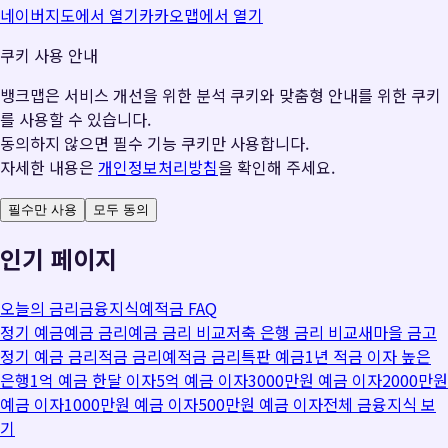
네이버지도에서 열기
카카오맵에서 열기
쿠키 사용 안내
뱅크맵은 서비스 개선을 위한 분석 쿠키와 맞춤형 안내를 위한 쿠키
를 사용할 수 있습니다.
동의하지 않으면 필수 기능 쿠키만 사용합니다.
자세한 내용은
개인정보처리방침
을 확인해 주세요.
필수만 사용
모두 동의
인기 페이지
오늘의 금리
금융지식
예적금 FAQ
정기 예금
예금 금리
예금 금리 비교
저축 은행 금리 비교
새마을 금고
정기 예금 금리
적금 금리
예적금 금리
특판 예금
1년 적금 이자 높은
은행
1억 예금 한달 이자
5억 예금 이자
3000만원 예금 이자
2000만원
예금 이자
1000만원 예금 이자
500만원 예금 이자
전체 금융지식 보
기