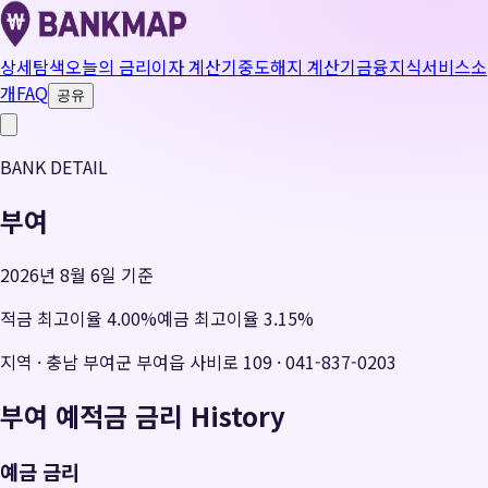
상세탐색
오늘의 금리
이자 계산기
중도해지 계산기
금융지식
서비스소
개
FAQ
공유
BANK DETAIL
부여
2026년 8월 6일 기준
적금 최고이율
4.00
%
예금 최고이율
3.15
%
지역
·
충남 부여군 부여읍 사비로 109
·
041-837-0203
부여
예적금 금리 History
예금 금리