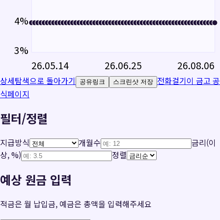
4
%
3
%
26.05.14
26.06.25
26.08.06
상세탐색으로 돌아가기
전화걸기
이 금고 공
공유링크
스크린샷 저장
식페이지
필터/정렬
지급방식
개월수
금리(이
상, %)
정렬
예상 원금 입력
적금은 월 납입금, 예금은 총액을 입력해주세요