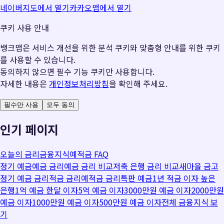
네이버지도에서 열기
카카오맵에서 열기
쿠키 사용 안내
뱅크맵은 서비스 개선을 위한 분석 쿠키와 맞춤형 안내를 위한 쿠키
를 사용할 수 있습니다.
동의하지 않으면 필수 기능 쿠키만 사용합니다.
자세한 내용은
개인정보처리방침
을 확인해 주세요.
필수만 사용
모두 동의
인기 페이지
오늘의 금리
금융지식
예적금 FAQ
정기 예금
예금 금리
예금 금리 비교
저축 은행 금리 비교
새마을 금고
정기 예금 금리
적금 금리
예적금 금리
특판 예금
1년 적금 이자 높은
은행
1억 예금 한달 이자
5억 예금 이자
3000만원 예금 이자
2000만원
예금 이자
1000만원 예금 이자
500만원 예금 이자
전체 금융지식 보
기