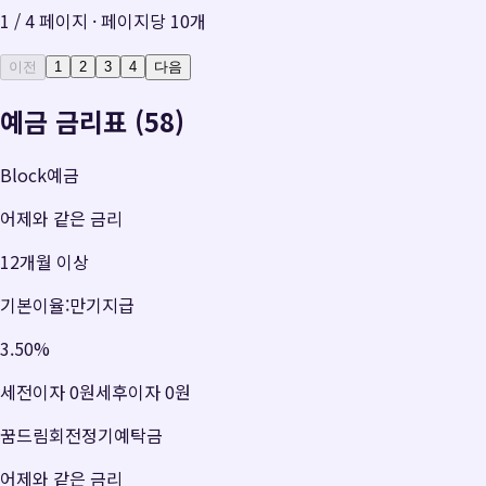
1
/
4
페이지 · 페이지당
10
개
이전
1
2
3
4
다음
예금 금리표 (58)
Block예금
어제와 같은 금리
12개월 이상
기본이율:만기지급
3.50
%
세전이자
0원
세후이자
0원
꿈드림회전정기예탁금
어제와 같은 금리