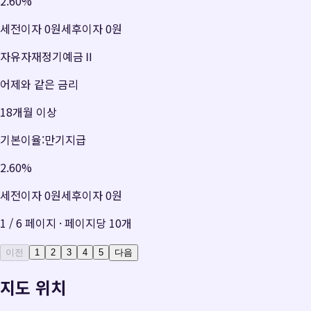
2.60
%
세전이자
0원
세후이자
0원
자유자재정기예금Ⅱ
어제와 같은 금리
18개월 이상
기본이율:만기지급
2.60
%
세전이자
0원
세후이자
0원
1
/
6
페이지 · 페이지당
10
개
이전
1
2
3
4
5
다음
지도 위치