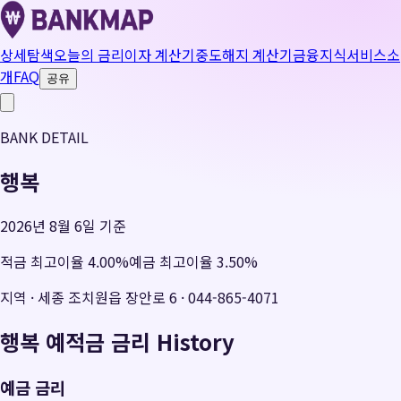
상세탐색
오늘의 금리
이자 계산기
중도해지 계산기
금융지식
서비스소
개
FAQ
공유
BANK DETAIL
행복
2026년 8월 6일 기준
적금 최고이율
4.00
%
예금 최고이율
3.50
%
지역
·
세종 조치원읍 장안로 6
·
044-865-4071
행복
예적금 금리 History
예금 금리