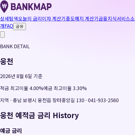
상세탐색
오늘의 금리
이자 계산기
중도해지 계산기
금융지식
서비스소
개
FAQ
공유
BANK DETAIL
웅천
2026년 8월 6일 기준
적금 최고이율
4.00
%
예금 최고이율
3.30
%
지역
·
충남 보령시 웅천읍 장터중앙길 130
·
041-933-2560
웅천
예적금 금리 History
예금 금리