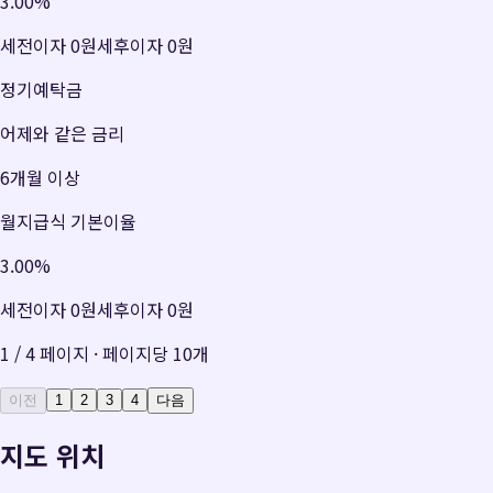
3.00
%
세전이자
0원
세후이자
0원
정기예탁금
어제와 같은 금리
6개월 이상
월지급식 기본이율
3.00
%
세전이자
0원
세후이자
0원
1
/
4
페이지 · 페이지당
10
개
이전
1
2
3
4
다음
지도 위치