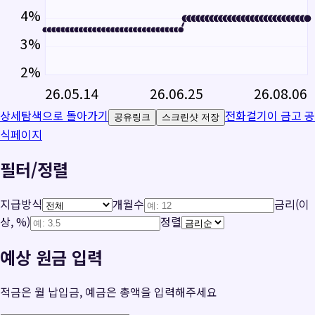
4
%
3
%
2
%
26.05.14
26.06.25
26.08.06
상세탐색으로 돌아가기
전화걸기
이 금고 공
공유링크
스크린샷 저장
식페이지
필터/정렬
지급방식
개월수
금리(이
상, %)
정렬
예상 원금 입력
적금은 월 납입금, 예금은 총액을 입력해주세요