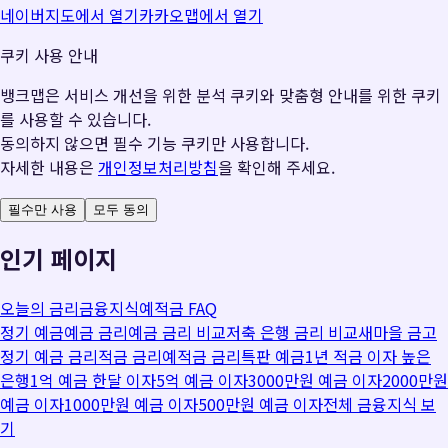
네이버지도에서 열기
카카오맵에서 열기
쿠키 사용 안내
뱅크맵은 서비스 개선을 위한 분석 쿠키와 맞춤형 안내를 위한 쿠키
를 사용할 수 있습니다.
동의하지 않으면 필수 기능 쿠키만 사용합니다.
자세한 내용은
개인정보처리방침
을 확인해 주세요.
필수만 사용
모두 동의
인기 페이지
오늘의 금리
금융지식
예적금 FAQ
정기 예금
예금 금리
예금 금리 비교
저축 은행 금리 비교
새마을 금고
정기 예금 금리
적금 금리
예적금 금리
특판 예금
1년 적금 이자 높은
은행
1억 예금 한달 이자
5억 예금 이자
3000만원 예금 이자
2000만원
예금 이자
1000만원 예금 이자
500만원 예금 이자
전체 금융지식 보
기