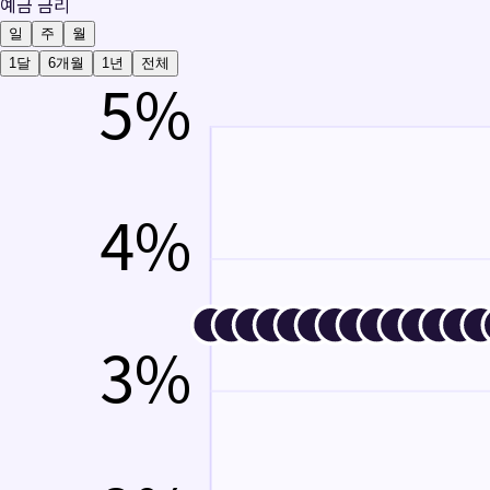
예금 금리
일
주
월
1달
6개월
1년
전체
5
%
4
%
3
%