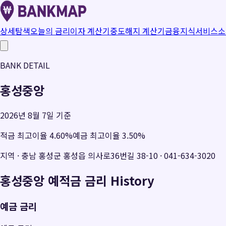
상세탐색
오늘의 금리
이자 계산기
중도해지 계산기
금융지식
서비스소
BANK DETAIL
홍성중앙
2026년 8월 7일 기준
적금 최고이율
4.60
%
예금 최고이율
3.50
%
지역
·
충남 홍성군 홍성읍 의사로36번길 38-10
·
041-634-3020
홍성중앙
예적금 금리 History
예금 금리