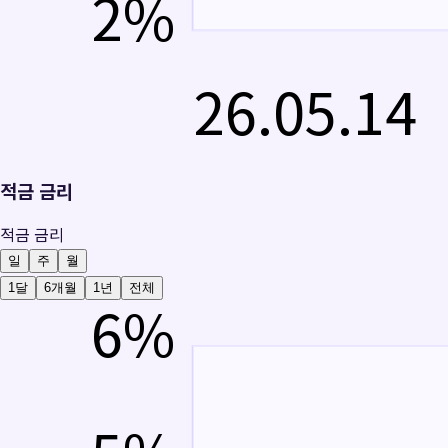
2
%
26.05.14
적금 금리
적금 금리
일
주
월
1달
6개월
1년
전체
6
%