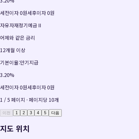
3.20
%
세전이자
0원
세후이자
0원
자유자재정기예금Ⅱ
어제와 같은 금리
12개월 이상
기본이율:만기지급
3.20
%
세전이자
0원
세후이자
0원
1
/
5
페이지 · 페이지당
10
개
이전
1
2
3
4
5
다음
지도 위치