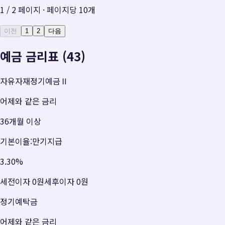
1
/
2
페이지 · 페이지당
10
개
이전
1
2
다음
예금 금리표 (43)
자유자재정기예금Ⅱ
어제와 같은 금리
36개월 이상
기본이율:만기지급
3.30
%
세전이자
0원
세후이자
0원
정기예탁금
어제와 같은 금리