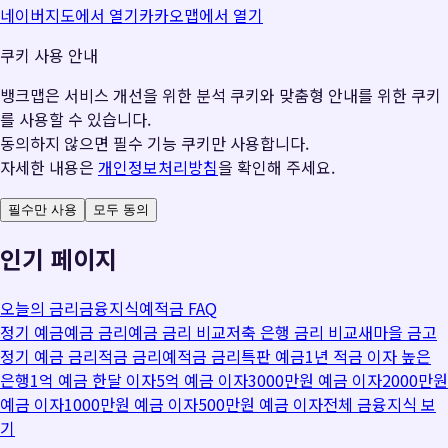
네이버지도에서 열기
카카오맵에서 열기
쿠키 사용 안내
뱅크맵은 서비스 개선을 위한 분석 쿠키와 맞춤형 안내를 위한 쿠키
를 사용할 수 있습니다.
동의하지 않으면 필수 기능 쿠키만 사용합니다.
자세한 내용은
개인정보처리방침
을 확인해 주세요.
필수만 사용
모두 동의
인기 페이지
오늘의 금리
금융지식
예적금 FAQ
정기 예금
예금 금리
예금 금리 비교
저축 은행 금리 비교
새마을 금고
정기 예금 금리
적금 금리
예적금 금리
특판 예금
1년 적금 이자 높은
은행
1억 예금 한달 이자
5억 예금 이자
3000만원 예금 이자
2000만원
예금 이자
1000만원 예금 이자
500만원 예금 이자
전체 금융지식 보
기