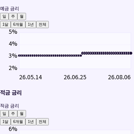
예금 금리
일
주
월
1달
6개월
1년
전체
5
%
4
%
3
%
2
%
26.05.14
26.06.25
26.08.06
적금 금리
적금 금리
일
주
월
1달
6개월
1년
전체
6
%