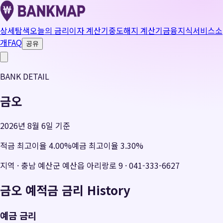
상세탐색
오늘의 금리
이자 계산기
중도해지 계산기
금융지식
서비스소
개
FAQ
공유
BANK DETAIL
금오
2026년 8월 6일 기준
적금 최고이율
4.00
%
예금 최고이율
3.30
%
지역
·
충남 예산군 예산읍 아리랑로 9
·
041-333-6627
금오
예적금 금리 History
예금 금리