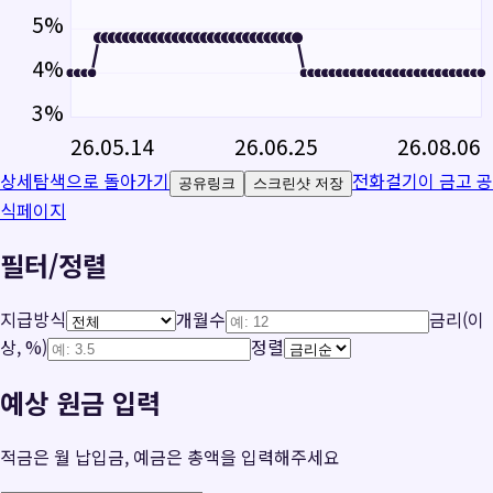
5
%
4
%
3
%
26.05.14
26.06.25
26.08.06
상세탐색으로 돌아가기
전화걸기
이 금고 공
공유링크
스크린샷 저장
식페이지
필터/정렬
지급방식
개월수
금리(이
상, %)
정렬
예상 원금 입력
적금은 월 납입금, 예금은 총액을 입력해주세요