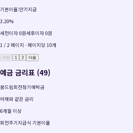
기본이율:만기지급
3.20
%
세전이자
0원
세후이자
0원
1
/
2
페이지 · 페이지당
10
개
이전
1
2
다음
예금 금리표 (49)
꿈드림회전정기예탁금
어제와 같은 금리
6개월 이상
회전주기지급식 기본이율