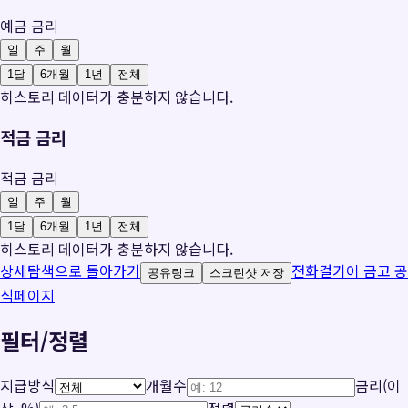
예금 금리
일
주
월
1달
6개월
1년
전체
히스토리 데이터가 충분하지 않습니다.
적금 금리
적금 금리
일
주
월
1달
6개월
1년
전체
히스토리 데이터가 충분하지 않습니다.
상세탐색으로 돌아가기
전화걸기
이 금고 공
공유링크
스크린샷 저장
식페이지
필터/정렬
지급방식
개월수
금리(이
상, %)
정렬