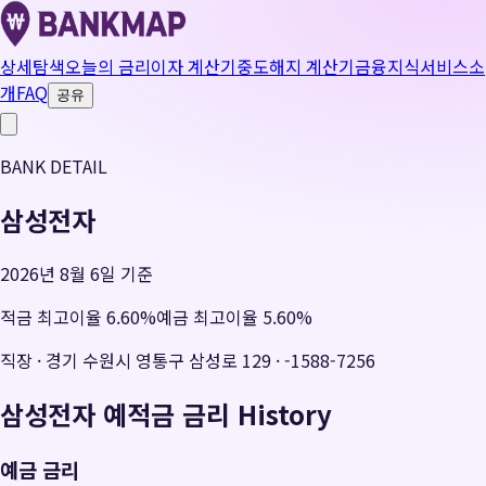
상세탐색
오늘의 금리
이자 계산기
중도해지 계산기
금융지식
서비스소
개
FAQ
공유
BANK DETAIL
삼성전자
2026년 8월 6일 기준
적금 최고이율
6.60
%
예금 최고이율
5.60
%
직장
·
경기 수원시 영통구 삼성로 129
·
-1588-7256
삼성전자
예적금 금리 History
예금 금리