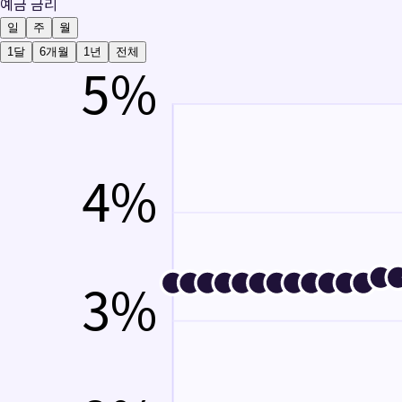
예금 금리
일
주
월
1달
6개월
1년
전체
5
%
4
%
3
%