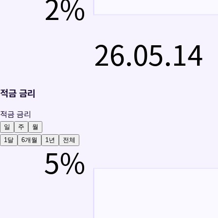
2
%
26.05.14
적금 금리
적금 금리
일
주
월
1달
6개월
1년
전체
5
%