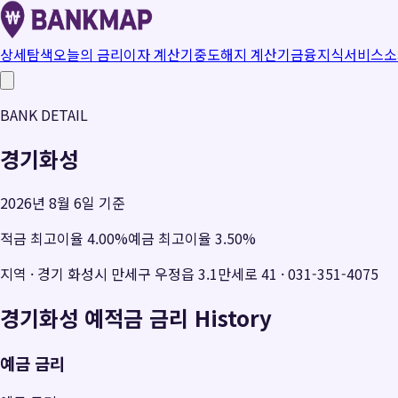
상세탐색
오늘의 금리
이자 계산기
중도해지 계산기
금융지식
서비스소
BANK DETAIL
경기화성
2026년 8월 6일 기준
적금 최고이율
4.00
%
예금 최고이율
3.50
%
지역
·
경기 화성시 만세구 우정읍 3.1만세로 41
·
031-351-4075
경기화성
예적금 금리 History
예금 금리