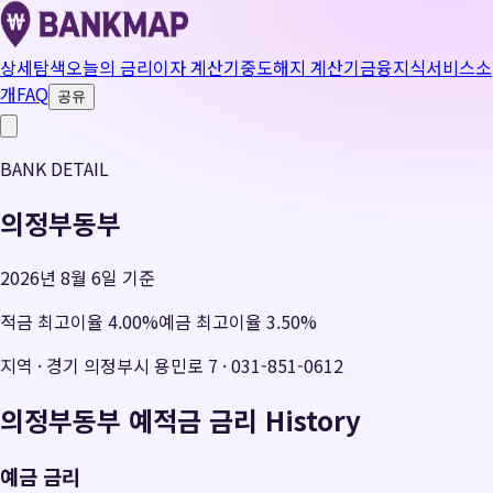
상세탐색
오늘의 금리
이자 계산기
중도해지 계산기
금융지식
서비스소
개
FAQ
공유
BANK DETAIL
의정부동부
2026년 8월 6일 기준
적금 최고이율
4.00
%
예금 최고이율
3.50
%
지역
·
경기 의정부시 용민로 7
·
031-851-0612
의정부동부
예적금 금리 History
예금 금리