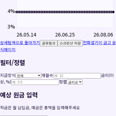
4
%
3
%
26.05.14
26.06.25
26.08.06
상세탐색으로 돌아가기
전화걸기
이 금고 공
공유링크
스크린샷 저장
식페이지
필터/정렬
지급방식
개월수
금리(이
상, %)
정렬
예상 원금 입력
적금은 월 납입금, 예금은 총액을 입력해주세요