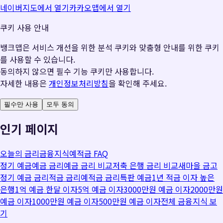
네이버지도에서 열기
카카오맵에서 열기
쿠키 사용 안내
뱅크맵은 서비스 개선을 위한 분석 쿠키와 맞춤형 안내를 위한 쿠키
를 사용할 수 있습니다.
동의하지 않으면 필수 기능 쿠키만 사용합니다.
자세한 내용은
개인정보처리방침
을 확인해 주세요.
필수만 사용
모두 동의
인기 페이지
오늘의 금리
금융지식
예적금 FAQ
정기 예금
예금 금리
예금 금리 비교
저축 은행 금리 비교
새마을 금고
정기 예금 금리
적금 금리
예적금 금리
특판 예금
1년 적금 이자 높은
은행
1억 예금 한달 이자
5억 예금 이자
3000만원 예금 이자
2000만원
예금 이자
1000만원 예금 이자
500만원 예금 이자
전체 금융지식 보
기