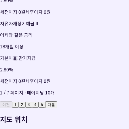
2.80
%
세전이자
0원
세후이자
0원
자유자재정기예금Ⅱ
어제와 같은 금리
18개월 이상
기본이율:만기지급
2.80
%
세전이자
0원
세후이자
0원
1
/
7
페이지 · 페이지당
10
개
이전
1
2
3
4
5
다음
지도 위치