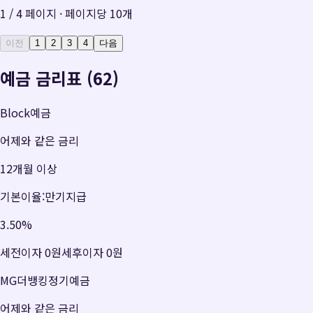
1
/
4
페이지 · 페이지당
10
개
이전
1
2
3
4
다음
예금 금리표 (62)
Block예금
어제와 같은 금리
12개월 이상
기본이율:만기지급
3.50
%
세전이자
0원
세후이자
0원
MG더뱅킹정기예금
어제와 같은 금리