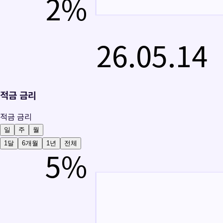
2
%
26.05.14
적금 금리
적금 금리
일
주
월
1달
6개월
1년
전체
5
%