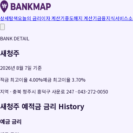
상세탐색
오늘의 금리
이자 계산기
중도해지 계산기
금융지식
서비스소
BANK DETAIL
새청주
2026년 8월 7일 기준
적금 최고이율
4.00
%
예금 최고이율
3.70
%
지역
·
충북 청주시 흥덕구 사운로 247
·
043-272-0050
새청주
예적금 금리 History
예금 금리