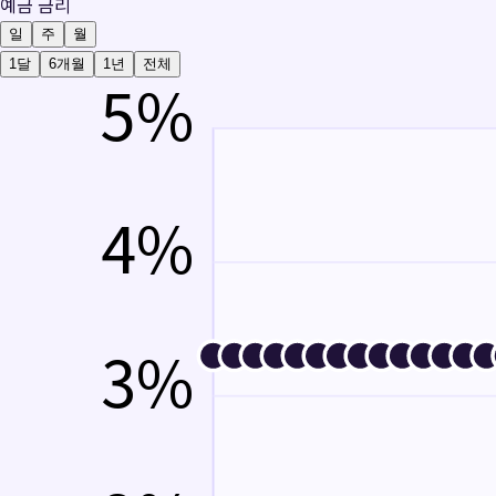
예금 금리
일
주
월
1달
6개월
1년
전체
5
%
4
%
3
%