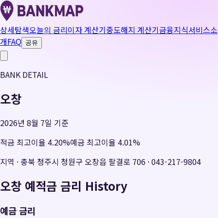
상세탐색
오늘의 금리
이자 계산기
중도해지 계산기
금융지식
서비스소
개
FAQ
공유
BANK DETAIL
오창
2026년 8월 7일 기준
적금 최고이율
4.20
%
예금 최고이율
4.01
%
지역
·
충북 청주시 청원구 오창읍 팔결로 706
·
043-217-9804
오창
예적금 금리 History
예금 금리