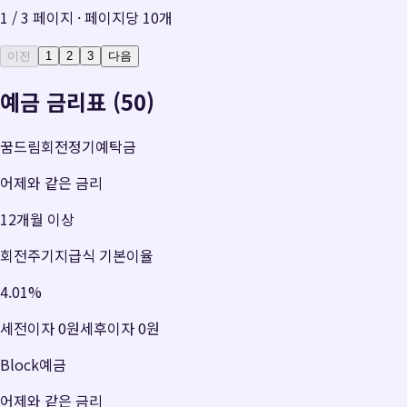
1
/
3
페이지 · 페이지당
10
개
이전
1
2
3
다음
예금 금리표 (50)
꿈드림회전정기예탁금
어제와 같은 금리
12개월 이상
회전주기지급식 기본이율
4.01
%
세전이자
0원
세후이자
0원
Block예금
어제와 같은 금리