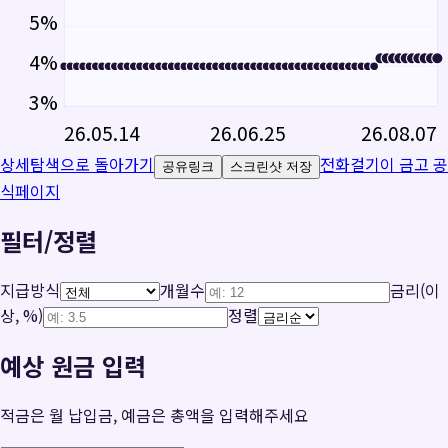
5
%
4
%
3
%
26.05.14
26.06.25
26.08.07
상세탐색으로 돌아가기
전화걸기
이 금고 공
공유링크
스크린샷 저장
식페이지
필터/정렬
지급방식
개월수
금리(이
상, %)
정렬
예상 원금 입력
적금은 월 납입금, 예금은 총액을 입력해주세요