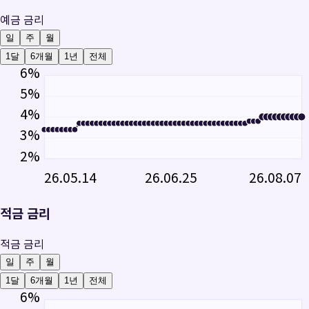
예금 금리
일
주
월
1달
6개월
1년
전체
6
%
5
%
4
%
3
%
2
%
26.05.14
26.06.25
26.08.07
적금 금리
적금 금리
일
주
월
1달
6개월
1년
전체
6
%