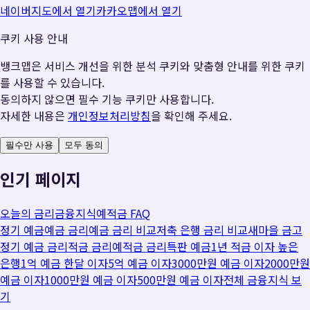
네이버지도에서 열기
카카오맵에서 열기
쿠키 사용 안내
뱅크맵은 서비스 개선을 위한 분석 쿠키와 맞춤형 안내를 위한 쿠키
를 사용할 수 있습니다.
동의하지 않으면 필수 기능 쿠키만 사용합니다.
자세한 내용은
개인정보처리방침
을 확인해 주세요.
필수만 사용
모두 동의
인기 페이지
오늘의 금리
금융지식
예적금 FAQ
정기 예금
예금 금리
예금 금리 비교
저축 은행 금리 비교
새마을 금고
정기 예금 금리
적금 금리
예적금 금리
특판 예금
1년 적금 이자 높은
은행
1억 예금 한달 이자
5억 예금 이자
3000만원 예금 이자
2000만원
예금 이자
1000만원 예금 이자
500만원 예금 이자
전체 금융지식 보
기