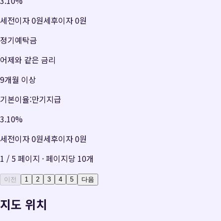
3.10
%
세전이자
0원
세후이자
0원
정기예탁금
어제와 같은 금리
9개월 이상
기본이율:만기지급
3.10
%
세전이자
0원
세후이자
0원
1
/
5
페이지 · 페이지당
10
개
이전
1
2
3
4
5
다음
지도 위치