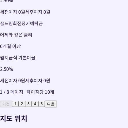
2.50
%
세전이자
0원
세후이자
0원
꿈드림회전정기예탁금
어제와 같은 금리
6개월 이상
월지급식 기본이율
2.50
%
세전이자
0원
세후이자
0원
1
/
8
페이지 · 페이지당
10
개
이전
1
2
3
4
5
다음
지도 위치