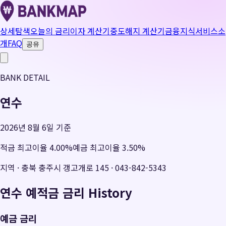
상세탐색
오늘의 금리
이자 계산기
중도해지 계산기
금융지식
서비스소
개
FAQ
공유
BANK DETAIL
연수
2026년 8월 6일 기준
적금 최고이율
4.00
%
예금 최고이율
3.50
%
지역
·
충북 충주시 갱고개로 145
·
043-842-5343
연수
예적금 금리 History
예금 금리