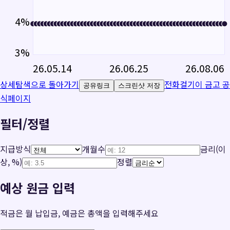
4
%
3
%
26.05.14
26.06.25
26.08.06
상세탐색으로 돌아가기
전화걸기
이 금고 공
공유링크
스크린샷 저장
식페이지
필터/정렬
지급방식
개월수
금리(이
상, %)
정렬
예상 원금 입력
적금은 월 납입금, 예금은 총액을 입력해주세요