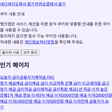
네이버지도에서 열기
카카오맵에서 열기
쿠키 사용 안내
뱅크맵은 서비스 개선을 위한 분석 쿠키와 맞춤형 안내를 위한 쿠키
를 사용할 수 있습니다.
동의하지 않으면 필수 기능 쿠키만 사용합니다.
자세한 내용은
개인정보처리방침
을 확인해 주세요.
필수만 사용
모두 동의
인기 페이지
오늘의 금리
금융지식
예적금 FAQ
정기 예금
예금 금리
예금 금리 비교
저축 은행 금리 비교
새마을 금고
정기 예금 금리
적금 금리
예적금 금리
특판 예금
1년 적금 이자 높은
은행
1억 예금 한달 이자
5억 예금 이자
3000만원 예금 이자
2000만원
예금 이자
1000만원 예금 이자
500만원 예금 이자
전체 금융지식 보
기