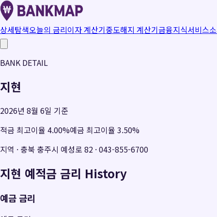
상세탐색
오늘의 금리
이자 계산기
중도해지 계산기
금융지식
서비스소
BANK DETAIL
지현
2026년 8월 6일 기준
적금 최고이율
4.00
%
예금 최고이율
3.50
%
지역
·
충북 충주시 예성로 82
·
043-855-6700
지현
예적금 금리 History
예금 금리