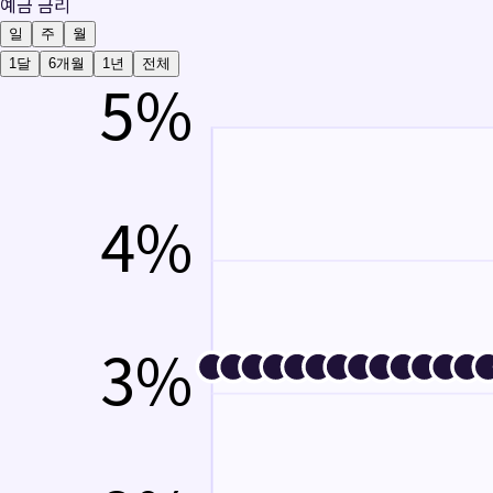
예금 금리
일
주
월
1달
6개월
1년
전체
5
%
4
%
3
%