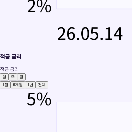
2
%
26.05.14
적금 금리
적금 금리
일
주
월
1달
6개월
1년
전체
5
%