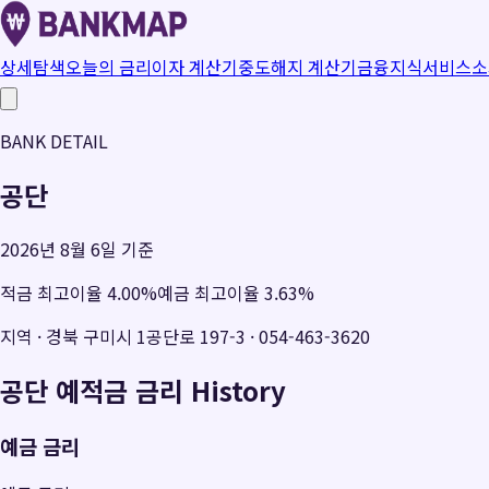
상세탐색
오늘의 금리
이자 계산기
중도해지 계산기
금융지식
서비스소
BANK DETAIL
공단
2026년 8월 6일 기준
적금 최고이율
4.00
%
예금 최고이율
3.63
%
지역
·
경북 구미시 1공단로 197-3
·
054-463-3620
공단
예적금 금리 History
예금 금리