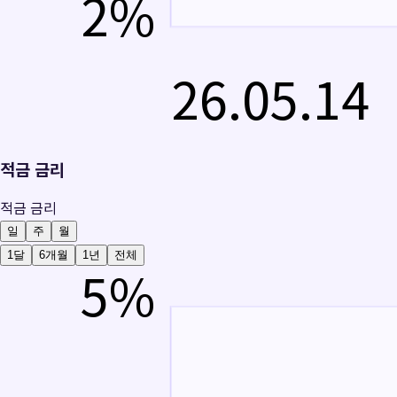
2
%
26.05.14
적금 금리
적금 금리
일
주
월
1달
6개월
1년
전체
5
%