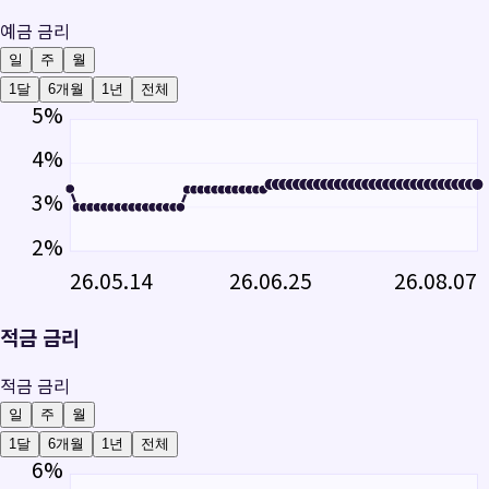
예금 금리
일
주
월
1달
6개월
1년
전체
5
%
4
%
3
%
2
%
26.05.14
26.06.25
26.08.07
적금 금리
적금 금리
일
주
월
1달
6개월
1년
전체
6
%