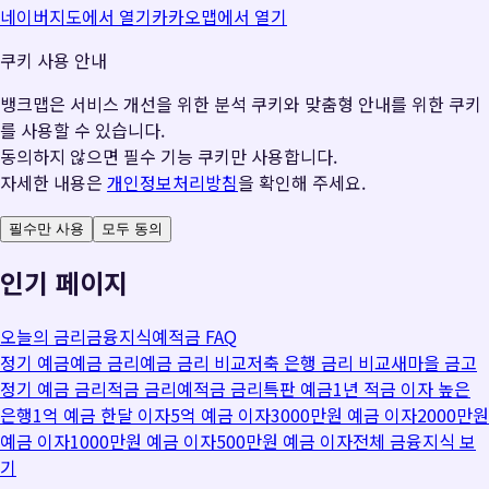
네이버지도에서 열기
카카오맵에서 열기
쿠키 사용 안내
뱅크맵은 서비스 개선을 위한 분석 쿠키와 맞춤형 안내를 위한 쿠키
를 사용할 수 있습니다.
동의하지 않으면 필수 기능 쿠키만 사용합니다.
자세한 내용은
개인정보처리방침
을 확인해 주세요.
필수만 사용
모두 동의
인기 페이지
오늘의 금리
금융지식
예적금 FAQ
정기 예금
예금 금리
예금 금리 비교
저축 은행 금리 비교
새마을 금고
정기 예금 금리
적금 금리
예적금 금리
특판 예금
1년 적금 이자 높은
은행
1억 예금 한달 이자
5억 예금 이자
3000만원 예금 이자
2000만원
예금 이자
1000만원 예금 이자
500만원 예금 이자
전체 금융지식 보
기