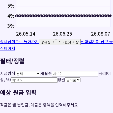
5
%
4
%
3
%
26.05.14
26.06.25
26.08.07
상세탐색으로 돌아가기
전화걸기
이 금고 공
공유링크
스크린샷 저장
식페이지
필터/정렬
지급방식
개월수
금리(이
상, %)
정렬
예상 원금 입력
적금은 월 납입금, 예금은 총액을 입력해주세요