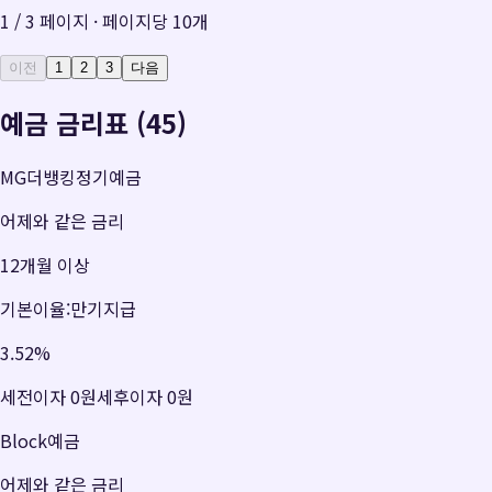
1
/
3
페이지 · 페이지당
10
개
이전
1
2
3
다음
예금 금리표 (45)
MG더뱅킹정기예금
어제와 같은 금리
12개월 이상
기본이율:만기지급
3.52
%
세전이자
0원
세후이자
0원
Block예금
어제와 같은 금리