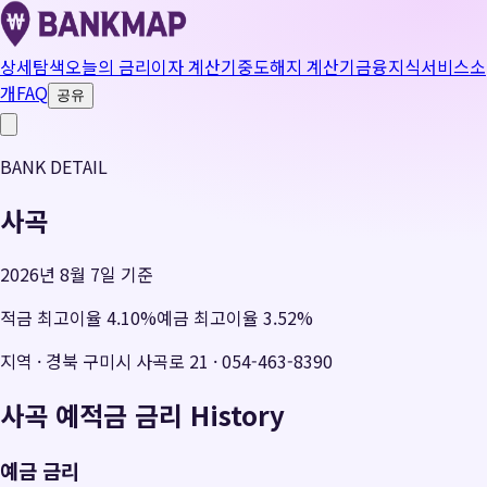
상세탐색
오늘의 금리
이자 계산기
중도해지 계산기
금융지식
서비스소
개
FAQ
공유
BANK DETAIL
사곡
2026년 8월 7일 기준
적금 최고이율
4.10
%
예금 최고이율
3.52
%
지역
·
경북 구미시 사곡로 21
·
054-463-8390
사곡
예적금 금리 History
예금 금리