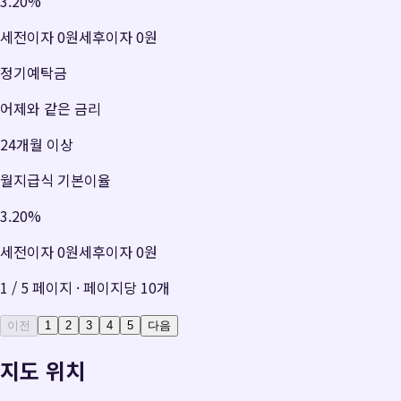
3.20
%
세전이자
0원
세후이자
0원
정기예탁금
어제와 같은 금리
24개월 이상
월지급식 기본이율
3.20
%
세전이자
0원
세후이자
0원
1
/
5
페이지 · 페이지당
10
개
이전
1
2
3
4
5
다음
지도 위치