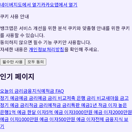
네이버지도에서 열기
카카오맵에서 열기
쿠키 사용 안내
뱅크맵은 서비스 개선을 위한 분석 쿠키와 맞춤형 안내를 위한 쿠키
를 사용할 수 있습니다.
동의하지 않으면 필수 기능 쿠키만 사용합니다.
자세한 내용은
개인정보처리방침
을 확인해 주세요.
필수만 사용
모두 동의
인기 페이지
오늘의 금리
금융지식
예적금 FAQ
정기 예금
예금 금리
예금 금리 비교
저축 은행 금리 비교
새마을 금고
정기 예금 금리
적금 금리
예적금 금리
특판 예금
1년 적금 이자 높은
은행
1억 예금 한달 이자
5억 예금 이자
3000만원 예금 이자
2000만원
예금 이자
1000만원 예금 이자
500만원 예금 이자
전체 금융지식 보
기