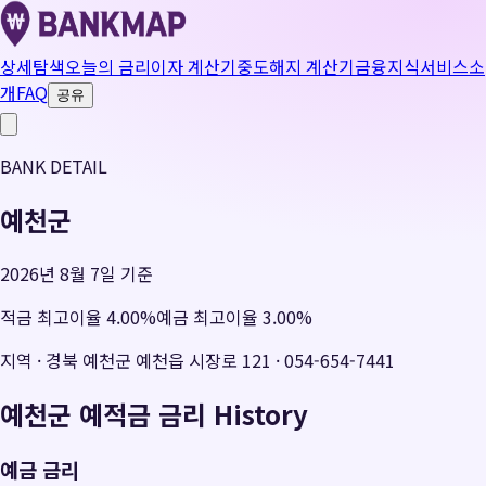
상세탐색
오늘의 금리
이자 계산기
중도해지 계산기
금융지식
서비스소
개
FAQ
공유
BANK DETAIL
예천군
2026년 8월 7일 기준
적금 최고이율
4.00
%
예금 최고이율
3.00
%
지역
·
경북 예천군 예천읍 시장로 121
·
054-654-7441
예천군
예적금 금리 History
예금 금리