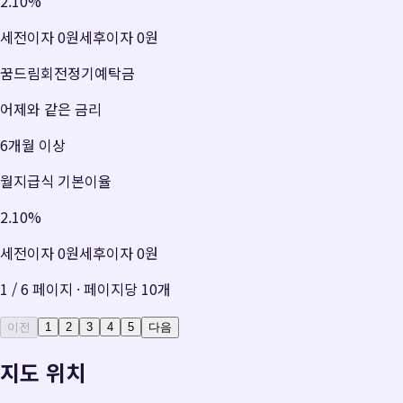
2.10
%
세전이자
0원
세후이자
0원
꿈드림회전정기예탁금
어제와 같은 금리
6개월 이상
월지급식 기본이율
2.10
%
세전이자
0원
세후이자
0원
1
/
6
페이지 · 페이지당
10
개
이전
1
2
3
4
5
다음
지도 위치