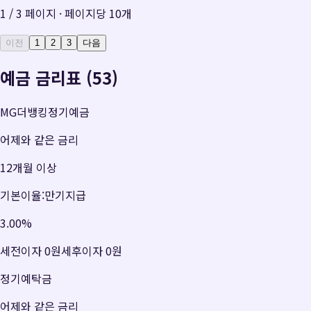
1
/
3
페이지 · 페이지당
10
개
이전
1
2
3
다음
예금 금리표 (53)
MG더뱅킹정기예금
어제와 같은 금리
12개월 이상
기본이율:만기지급
3.00
%
세전이자
0원
세후이자
0원
정기예탁금
어제와 같은 금리