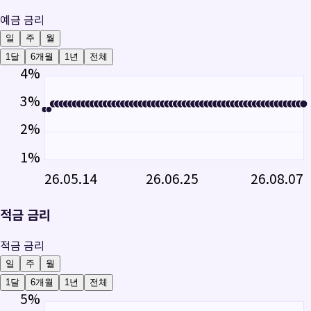
예금 금리
일
주
월
1달
6개월
1년
전체
4
%
3
%
2
%
1
%
26.05.14
26.06.25
26.08.07
적금 금리
적금 금리
일
주
월
1달
6개월
1년
전체
5
%