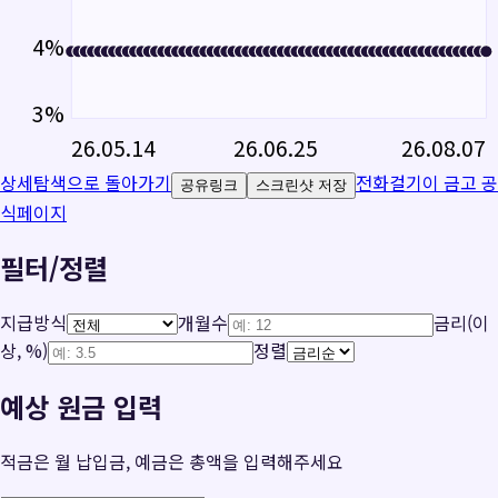
4
%
3
%
26.05.14
26.06.25
26.08.07
상세탐색으로 돌아가기
전화걸기
이 금고 공
공유링크
스크린샷 저장
식페이지
필터/정렬
지급방식
개월수
금리(이
상, %)
정렬
예상 원금 입력
적금은 월 납입금, 예금은 총액을 입력해주세요