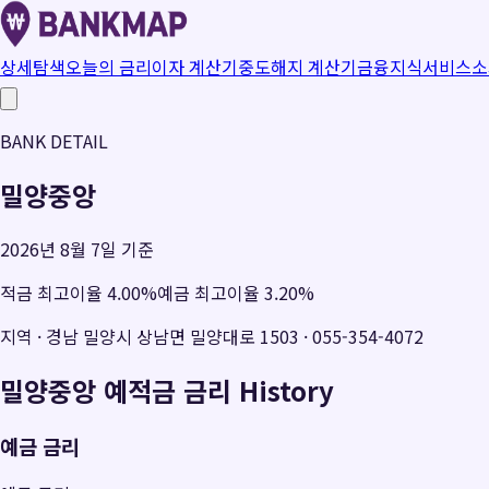
상세탐색
오늘의 금리
이자 계산기
중도해지 계산기
금융지식
서비스소
BANK DETAIL
밀양중앙
2026년 8월 7일 기준
적금 최고이율
4.00
%
예금 최고이율
3.20
%
지역
·
경남 밀양시 상남면 밀양대로 1503
·
055-354-4072
밀양중앙
예적금 금리 History
예금 금리