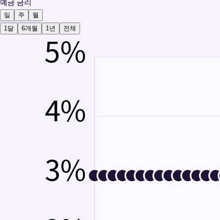
예금 금리
일
주
월
1달
6개월
1년
전체
5
%
4
%
3
%