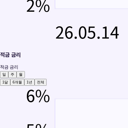
2
%
26.05.14
적금 금리
적금 금리
일
주
월
1달
6개월
1년
전체
6
%