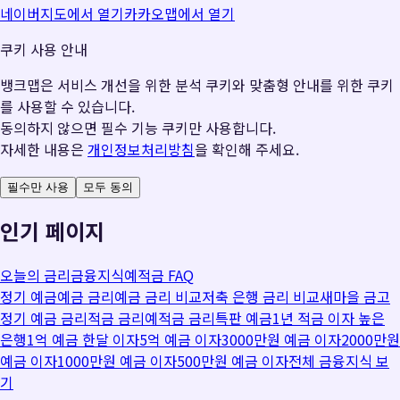
네이버지도에서 열기
카카오맵에서 열기
쿠키 사용 안내
뱅크맵은 서비스 개선을 위한 분석 쿠키와 맞춤형 안내를 위한 쿠키
를 사용할 수 있습니다.
동의하지 않으면 필수 기능 쿠키만 사용합니다.
자세한 내용은
개인정보처리방침
을 확인해 주세요.
필수만 사용
모두 동의
인기 페이지
오늘의 금리
금융지식
예적금 FAQ
정기 예금
예금 금리
예금 금리 비교
저축 은행 금리 비교
새마을 금고
정기 예금 금리
적금 금리
예적금 금리
특판 예금
1년 적금 이자 높은
은행
1억 예금 한달 이자
5억 예금 이자
3000만원 예금 이자
2000만원
예금 이자
1000만원 예금 이자
500만원 예금 이자
전체 금융지식 보
기