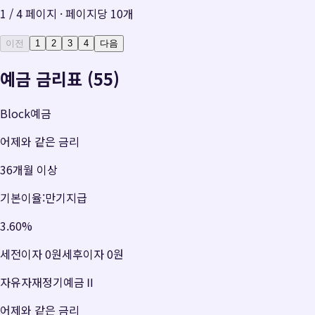
1
/
4
페이지 · 페이지당
10
개
이전
1
2
3
4
다음
예금 금리표 (55)
Block예금
어제와 같은 금리
36개월 이상
기본이율:만기지급
3.60
%
세전이자
0원
세후이자
0원
자유자재정기예금Ⅱ
어제와 같은 금리