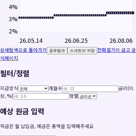
4
%
3
%
2
%
26.05.14
26.06.25
26.08.06
상세탐색으로 돌아가기
전화걸기
이 금고 공
공유링크
스크린샷 저장
식페이지
필터/정렬
지급방식
개월수
금리(이
상, %)
정렬
예상 원금 입력
적금은 월 납입금, 예금은 총액을 입력해주세요