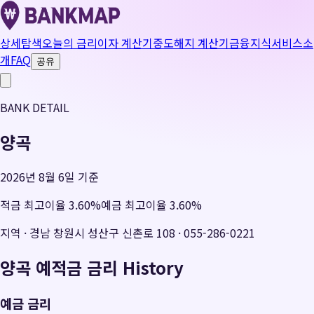
상세탐색
오늘의 금리
이자 계산기
중도해지 계산기
금융지식
서비스소
개
FAQ
공유
BANK DETAIL
양곡
2026년 8월 6일 기준
적금 최고이율
3.60
%
예금 최고이율
3.60
%
지역
·
경남 창원시 성산구 신촌로 108
·
055-286-0221
양곡
예적금 금리 History
예금 금리