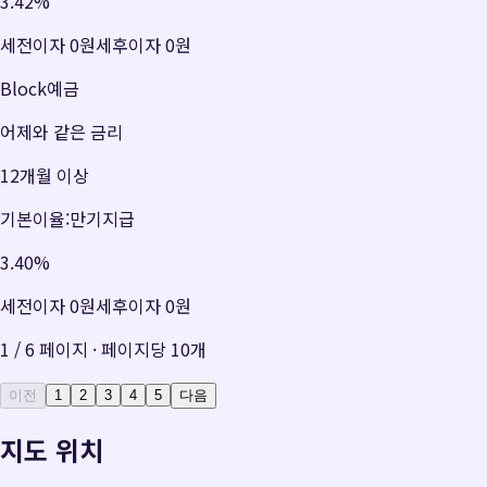
3.42
%
세전이자
0원
세후이자
0원
Block예금
어제와 같은 금리
12개월 이상
기본이율:만기지급
3.40
%
세전이자
0원
세후이자
0원
1
/
6
페이지 · 페이지당
10
개
이전
1
2
3
4
5
다음
지도 위치