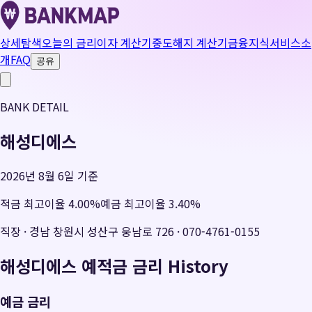
상세탐색
오늘의 금리
이자 계산기
중도해지 계산기
금융지식
서비스소
개
FAQ
공유
BANK DETAIL
해성디에스
2026년 8월 6일 기준
적금 최고이율
4.00
%
예금 최고이율
3.40
%
직장
·
경남 창원시 성산구 웅남로 726
·
070-4761-0155
해성디에스
예적금 금리 History
예금 금리