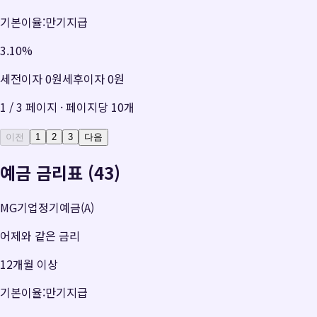
기본이율:만기지급
3.10
%
세전이자
0원
세후이자
0원
1
/
3
페이지 · 페이지당
10
개
이전
1
2
3
다음
예금 금리표 (43)
MG기업정기예금(A)
어제와 같은 금리
12개월 이상
기본이율:만기지급