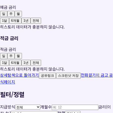
예금 금리
일
주
월
1달
6개월
1년
전체
히스토리 데이터가 충분하지 않습니다.
적금 금리
적금 금리
일
주
월
1달
6개월
1년
전체
히스토리 데이터가 충분하지 않습니다.
상세탐색으로 돌아가기
전화걸기
이 금고 공
공유링크
스크린샷 저장
식페이지
필터/정렬
지급방식
개월수
금리(이
상, %)
정렬