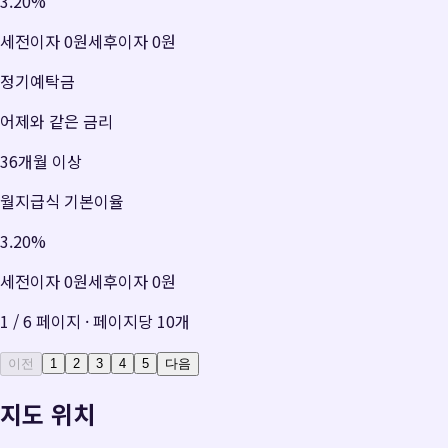
3.20
%
세전이자
0원
세후이자
0원
정기예탁금
어제와 같은 금리
36개월 이상
월지급식 기본이율
3.20
%
세전이자
0원
세후이자
0원
1
/
6
페이지 · 페이지당
10
개
이전
1
2
3
4
5
다음
지도 위치