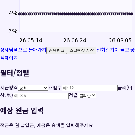
4
%
3
%
26.05.14
26.06.24
26.08.05
상세탐색으로 돌아가기
전화걸기
이 금고 공
공유링크
스크린샷 저장
식페이지
필터/정렬
지급방식
개월수
금리(이
상, %)
정렬
예상 원금 입력
적금은 월 납입금, 예금은 총액을 입력해주세요