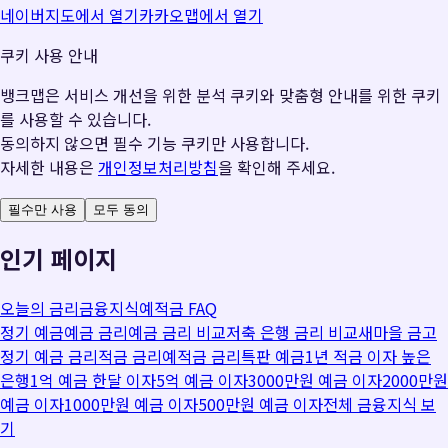
네이버지도에서 열기
카카오맵에서 열기
쿠키 사용 안내
뱅크맵은 서비스 개선을 위한 분석 쿠키와 맞춤형 안내를 위한 쿠키
를 사용할 수 있습니다.
동의하지 않으면 필수 기능 쿠키만 사용합니다.
자세한 내용은
개인정보처리방침
을 확인해 주세요.
필수만 사용
모두 동의
인기 페이지
오늘의 금리
금융지식
예적금 FAQ
정기 예금
예금 금리
예금 금리 비교
저축 은행 금리 비교
새마을 금고
정기 예금 금리
적금 금리
예적금 금리
특판 예금
1년 적금 이자 높은
은행
1억 예금 한달 이자
5억 예금 이자
3000만원 예금 이자
2000만원
예금 이자
1000만원 예금 이자
500만원 예금 이자
전체 금융지식 보
기