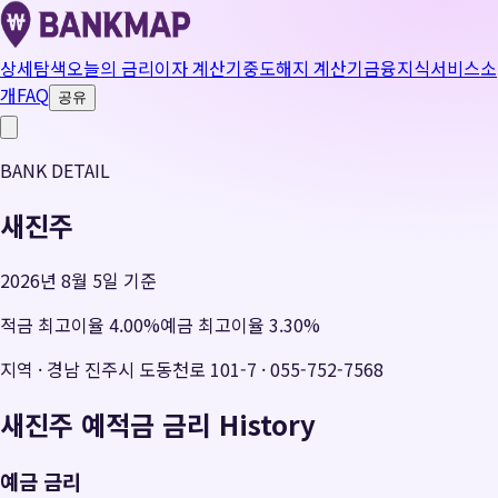
상세탐색
오늘의 금리
이자 계산기
중도해지 계산기
금융지식
서비스소
개
FAQ
공유
BANK DETAIL
새진주
2026년 8월 5일 기준
적금 최고이율
4.00
%
예금 최고이율
3.30
%
지역
·
경남 진주시 도동천로 101-7
·
055-752-7568
새진주
예적금 금리 History
예금 금리