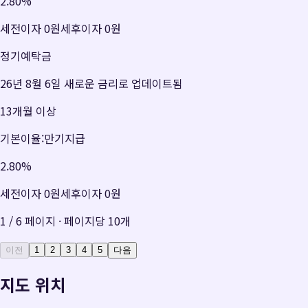
2.80
%
세전이자
0원
세후이자
0원
정기예탁금
26년 8월 6일 새로운 금리로 업데이트됨
13개월 이상
기본이율:만기지급
2.80
%
세전이자
0원
세후이자
0원
1
/
6
페이지 · 페이지당
10
개
이전
1
2
3
4
5
다음
지도 위치