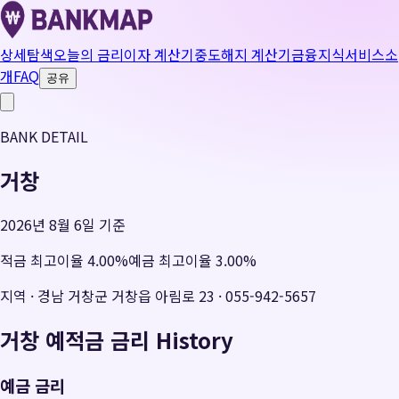
상세탐색
오늘의 금리
이자 계산기
중도해지 계산기
금융지식
서비스소
개
FAQ
공유
BANK DETAIL
거창
2026년 8월 6일 기준
적금 최고이율
4.00
%
예금 최고이율
3.00
%
지역
·
경남 거창군 거창읍 아림로 23
·
055-942-5657
거창
예적금 금리 History
예금 금리