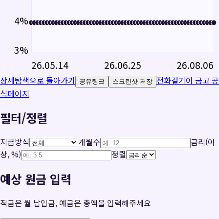
4
%
3
%
26.05.14
26.06.25
26.08.06
상세탐색으로 돌아가기
전화걸기
이 금고 공
공유링크
스크린샷 저장
식페이지
필터/정렬
지급방식
개월수
금리(이
상, %)
정렬
예상 원금 입력
적금은 월 납입금, 예금은 총액을 입력해주세요