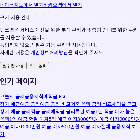
네이버지도에서 열기
카카오맵에서 열기
쿠키 사용 안내
뱅크맵은 서비스 개선을 위한 분석 쿠키와 맞춤형 안내를 위한 쿠키
를 사용할 수 있습니다.
동의하지 않으면 필수 기능 쿠키만 사용합니다.
자세한 내용은
개인정보처리방침
을 확인해 주세요.
필수만 사용
모두 동의
인기 페이지
오늘의 금리
금융지식
예적금 FAQ
정기 예금
예금 금리
예금 금리 비교
저축 은행 금리 비교
새마을 금고
정기 예금 금리
적금 금리
예적금 금리
특판 예금
1년 적금 이자 높은
은행
1억 예금 한달 이자
5억 예금 이자
3000만원 예금 이자
2000만원
예금 이자
1000만원 예금 이자
500만원 예금 이자
전체 금융지식 보
기