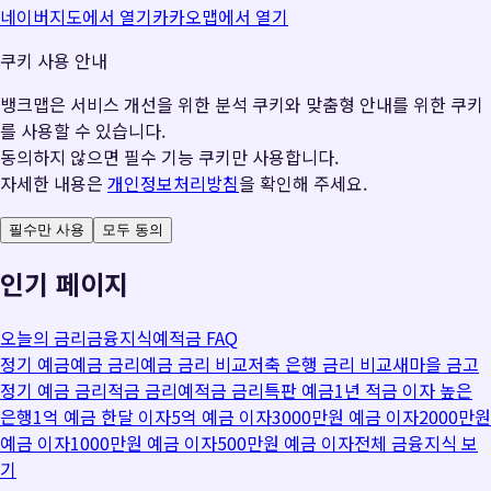
네이버지도에서 열기
카카오맵에서 열기
쿠키 사용 안내
뱅크맵은 서비스 개선을 위한 분석 쿠키와 맞춤형 안내를 위한 쿠키
를 사용할 수 있습니다.
동의하지 않으면 필수 기능 쿠키만 사용합니다.
자세한 내용은
개인정보처리방침
을 확인해 주세요.
필수만 사용
모두 동의
인기 페이지
오늘의 금리
금융지식
예적금 FAQ
정기 예금
예금 금리
예금 금리 비교
저축 은행 금리 비교
새마을 금고
정기 예금 금리
적금 금리
예적금 금리
특판 예금
1년 적금 이자 높은
은행
1억 예금 한달 이자
5억 예금 이자
3000만원 예금 이자
2000만원
예금 이자
1000만원 예금 이자
500만원 예금 이자
전체 금융지식 보
기