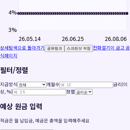
4
%
3
%
26.05.14
26.06.25
26.08.06
상세탐색으로 돌아가기
전화걸기
이 금고 공
공유링크
스크린샷 저장
식페이지
필터/정렬
지급방식
개월수
금리(이
상, %)
정렬
예상 원금 입력
적금은 월 납입금, 예금은 총액을 입력해주세요