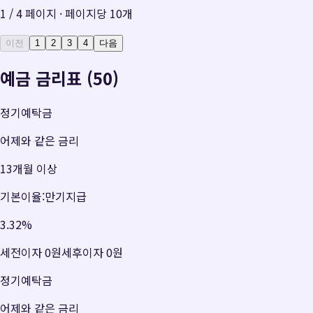
1
/
4
페이지 · 페이지당
10
개
이전
1
2
3
4
다음
예금 금리표 (50)
정기예탁금
어제와 같은 금리
13개월 이상
기본이율:만기지급
3.32
%
세전이자
0원
세후이자
0원
정기예탁금
어제와 같은 금리