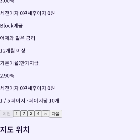
3.00
%
세전이자
0원
세후이자
0원
Block예금
어제와 같은 금리
12개월 이상
기본이율:만기지급
2.90
%
세전이자
0원
세후이자
0원
1
/
5
페이지 · 페이지당
10
개
이전
1
2
3
4
5
다음
지도 위치