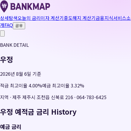
상세탐색
오늘의 금리
이자 계산기
중도해지 계산기
금융지식
서비스소
개
FAQ
공유
BANK DETAIL
우정
2026년 8월 6일 기준
적금 최고이율
4.00
%
예금 최고이율
3.32
%
지역
·
제주 제주시 조천읍 신북로 216
·
064-783-6425
우정
예적금 금리 History
예금 금리