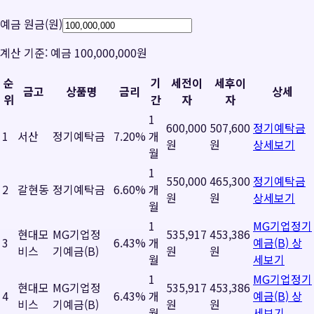
예금 원금(원)
계산 기준:
예금 100,000,000원
순
기
세전이
세후이
금고
상품명
금리
상세
위
간
자
자
1
600,000
507,600
정기예탁금
1
서산
정기예탁금
7.20%
개
원
원
상세보기
월
1
550,000
465,300
정기예탁금
2
갈현동
정기예탁금
6.60%
개
원
원
상세보기
월
1
MG기업정기
현대모
MG기업정
535,917
453,386
3
6.43%
개
예금(B)
상
비스
기예금(B)
원
원
월
세보기
1
MG기업정기
현대모
MG기업정
535,917
453,386
4
6.43%
개
예금(B)
상
비스
기예금(B)
원
원
월
세보기