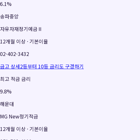
6.1%
송파중앙
자유자재정기예금Ⅱ
12개월 이상
·
기본이율
02-402-3432
금고 상세
2등부터 10등 금리도 구경하기
최고 적금 금리
9.8%
해운대
MG New정기적금
12개월 이상
·
기본이율